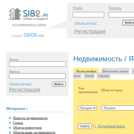
Логин
Пароль
Забыли пароль?
вся недвижимость сибири
Регистрация
09/08
Сегодня:
.
2026
Недвижимость / 
Логин:
Новостройки
Вторичное жилье
Пароль:
дачи
Земля
Гаражи
Забыли пароль?
Тип
Регистрация
Область/город
предложения
Материалы »
Новости недвижимости
Статьи
Подробный поиск
Обзоры новостроек
Обзоры комм. недвижимости