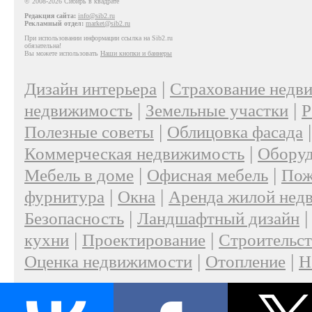
© 2008-2026 Сибирь в квадрате
Редакция сайта:
info@sib2.ru
Рекламный отдел:
market@sib2.ru
При использовании информации ссылка на Sib2.ru
обязательна!
Вы можете использовать
Наши кнопки и баннеры
|
Дизайн интерьера
Страхование недв
|
|
недвижимость
Земельные участки
Р
|
Полезные советы
Облицовка фасада
|
Коммерческая недвижимость
Оборуд
|
|
Мебель в доме
Офисная мебель
Пож
|
|
фурнитура
Окна
Аренда жилой нед
|
Безопасность
Ландшафтный дизайн
|
|
кухни
Проектирование
Строительс
|
|
Оценка недвижимости
Отопление
Н
|
О проекте