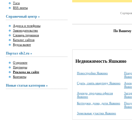
Тэги
RSS ленты
Сортиров
Справочный центр »
Адреса и телефоны
Законодательство
По Вашему 
Словарь терминов
Каталог сайтов
Курсы валют
Портал sib2.ru »
Недвижимость Яшкино
О проекте
Партнеры
Реклама на сайте
Новостройки Яшкино
Покуп
Контакты
Яшки
Сдать, снять квартиру Яшкино
Аренд
Новые статьи категории »
Яшки
Аренда, продажа офисов
Заго
Яшкино
Яшки
Коттеджи, дома, дачи Яшкино
Прода
Яшки
Земельные участки Яшкино