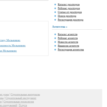
Каталог риэлторов
Рейтинг риэлторов
Статьи от риэлторов
Поиск риэлтора
Регистрация риэлтора
Агентства »
Каталог агентств
Рейтинг агентств
артиру Мельниково
Новости агентств
вижимость Мельниково
Вакансии агентств
Регистрация агентства
ки Мельниково
|
нт дома
Строительные материалы
|
ека
Строительный инструмент
|
ти
Строительные технологии
|
во сооружений
Услуги