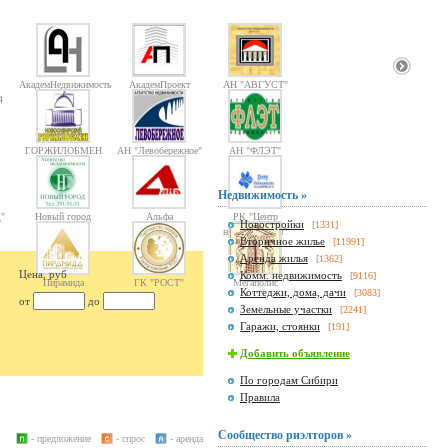
АкадемНедвижимость
АкадемПроект
АН "АВГУСТ"
4
ГОРЖИЛОБМЕН
АН "Левобережное"
АН "ФЛЭТ"
Недвижимость »
"
Новый город
Альфа
РК "Центр
Новостройки
[1331]
недвижимости"
Вторичное жилье
[11991]
Аренда жилья
[1362]
Цена, руб
Комм. недвижимость
[9116]
Пирамида
ГК "РОСТ"
Мегаполис
Коттеджи, дома, дачи
[3083]
от
до
Земельные участки
[2241]
Гаражи, стоянки
[191]
Добавить объявление
По городам Сибири
Правила
Сообщество риэлторов »
- предложение
- спрос
- аренда