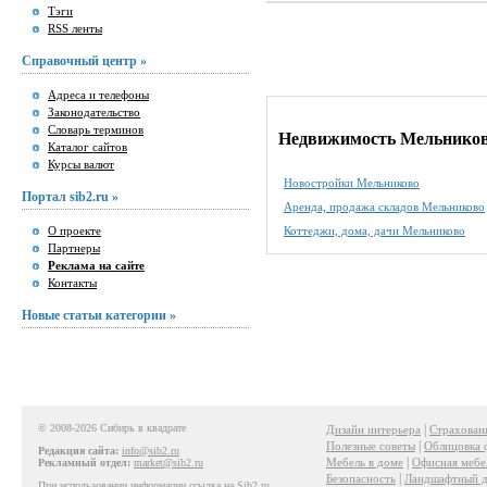
Тэги
RSS ленты
Справочный центр »
Адреса и телефоны
Законодательство
Словарь терминов
Недвижимость Мельнико
Каталог сайтов
Курсы валют
Новостройки Мельниково
Портал sib2.ru »
Аренда, продажа складов Мельниково
О проекте
Коттеджи, дома, дачи Мельниково
Партнеры
Реклама на сайте
Контакты
Новые статьи категории »
© 2008-2026 Сибирь в квадрате
|
Дизайн интерьера
Страхован
|
Полезные советы
Облицовка 
Редакция сайта:
info@sib2.ru
|
Мебель в доме
Офисная мебе
Рекламный отдел:
market@sib2.ru
|
Безопасность
Ландшафтный д
При использовании информации ссылка на Sib2.ru