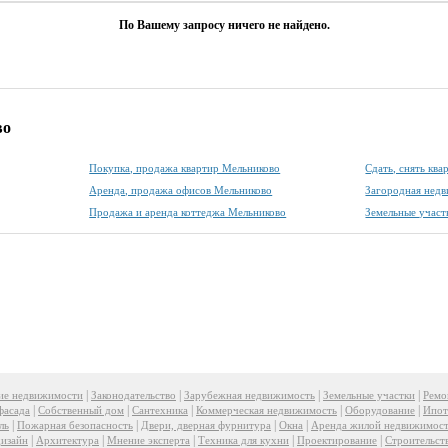
По Вашему запросу ничего не найдено.
во
Покупка, продажа квартир Мельниково
Сдать, снять кв
Аренда, продажа офисов Мельниково
Загородная нед
Продажа и аренда коттеджа Мельниково
Земельные участ
|
|
|
|
ие недвижимости
Законодательство
Зарубежная недвижимость
Земельные участки
Ремо
|
|
|
|
|
фасада
Собственный дом
Сантехника
Коммерческая недвижимость
Оборудование
Ипот
|
|
|
|
ль
Пожарная безопасность
Двери, дверная фурнитура
Окна
Аренда жилой недвижимос
|
|
|
|
|
изайн
Архитектура
Мнение эксперта
Техника для кухни
Проектирование
Строительст