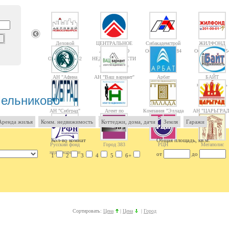
Деловой
ЦЕНТРАЛЬНОЕ
Сибакадемстрой
ЖИЛФОНД
Новосибирск
АГЕНТСТВО
Объектов: 10084
Объектов: 1475
Объектов: 1362
НЕДВИЖИМОСТИ
Объектов: 10
АН "Афина
АН "Ваш вариант"
Арбат
БАЙТ
Паллада"
недвижимость
Мельниково
АН "Сибград"
Агент по
Компания "Эллада
АН "ЦАРЬГРАД
Недвижимости
2000"
Аренда жилья
Комм. недвижимость
Коттеджи, дома, дачи
Земля
Гаражи
Кол-во комнат
Общая площадь, кв.м.
Русский фонд
Город 383
РЦН
Мегаполис
недвижимости
от
до
1
2
3
4
5
6+
Сортировать:
Цена
|
Цена
|
Город