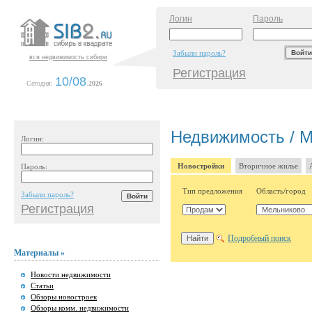
Логин
Пароль
Забыли пароль?
вся недвижимость сибири
Регистрация
10/08
Сегодня:
.
2026
Недвижимость / 
Логин:
Новостройки
Вторичное жилье
Пароль:
Тип предложения
Область/город
Забыли пароль?
Регистрация
Подробный поиск
Материалы »
Новости недвижимости
Статьи
Обзоры новостроек
Обзоры комм. недвижимости