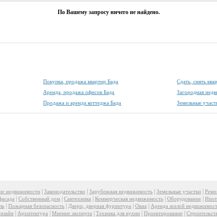
По Вашему запросу ничего не найдено.
Покупка, продажа квартир Бада
Сдать, снять ква
Аренда, продажа офисов Бада
Загородная недв
Продажа и аренда коттеджа Бада
Земельные участ
|
|
|
|
ие недвижимости
Законодательство
Зарубежная недвижимость
Земельные участки
Ремо
|
|
|
|
|
фасада
Собственный дом
Сантехника
Коммерческая недвижимость
Оборудование
Ипот
|
|
|
|
ль
Пожарная безопасность
Двери, дверная фурнитура
Окна
Аренда жилой недвижимос
|
|
|
|
|
изайн
Архитектура
Мнение эксперта
Техника для кухни
Проектирование
Строительст