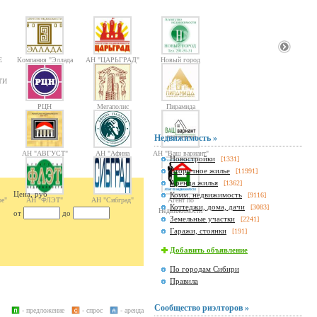
Е
Компания "Эллада
АН "ЦАРЬГРАД"
Новый город
2000"
ТИ
РЦН
Мегаполис
Пирамида
Недвижимость »
АН "АВГУСТ"
АН "Афина
АН "Ваш вариант"
Новостройки
[1331]
Паллада"
Вторичное жилье
[11991]
Аренда жилья
[1362]
Цена, руб
Комм. недвижимость
[9116]
е"
АН "ФЛЭТ"
АН "Сибград"
Агент по
Коттеджи, дома, дачи
[3083]
Недвижимости
от
до
Земельные участки
[2241]
Гаражи, стоянки
[191]
Добавить объявление
По городам Сибири
Правила
Сообщество риэлторов »
- предложение
- спрос
- аренда