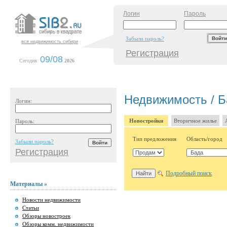
Логин
Пароль
Забыли пароль?
вся недвижимость сибири
Регистрация
09/08
Сегодня:
.
2026
Недвижимость / Б
Логин:
Новостройки
Вторичное жилье
Пароль:
Тип предложения
Область/город
Забыли пароль?
Регистрация
Подробный поиск
Материалы »
Новости недвижимости
Статьи
Обзоры новостроек
Обзоры комм. недвижимости