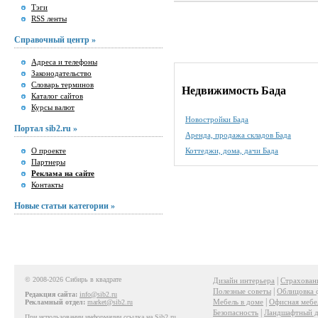
Тэги
RSS ленты
Справочный центр »
Адреса и телефоны
Законодательство
Словарь терминов
Недвижимость Бада
Каталог сайтов
Курсы валют
Новостройки Бада
Портал sib2.ru »
Аренда, продажа складов Бада
О проекте
Коттеджи, дома, дачи Бада
Партнеры
Реклама на сайте
Контакты
Новые статьи категории »
© 2008-2026 Сибирь в квадрате
|
Дизайн интерьера
Страхован
|
Полезные советы
Облицовка 
Редакция сайта:
info@sib2.ru
|
Мебель в доме
Офисная мебе
Рекламный отдел:
market@sib2.ru
|
Безопасность
Ландшафтный д
При использовании информации ссылка на Sib2.ru