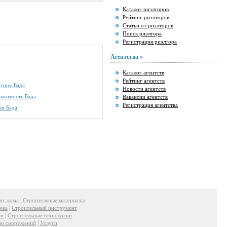
Каталог риэлторов
Рейтинг риэлторов
Статьи от риэлторов
Поиск риэлтора
Регистрация риэлтора
Агентства »
Каталог агентств
Рейтинг агентств
ртиру Бада
Новости агентств
ижимость Бада
Вакансии агентств
Регистрация агентства
ки Бада
|
нт дома
Строительные материалы
|
ека
Строительный инструмент
|
ти
Строительные технологии
|
во сооружений
Услуги