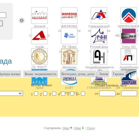
Деловой
ЖИЛФОНД
Сибакадемстрой
ЦЕНТРАЛЬНО
Новосибирск
Объектов: 14754
Объектов: 10084
АГЕНТСТВО
Объектов: 1362
НЕДВИЖИМОС
Объектов: 10
Альфа
РК "Центр
Русский фонд
Город 383
недвижимости"
недвижимости
ада
ГК "РОСТ"
Мегаполис
АкадемНедвижимость
АкадемПроект
Аренда жилья
Комм. недвижимость
Коттеджи, дома, дачи
Земля
Гаражи
Кол-во комнат
Общая площадь, кв.м.
Арбат
БАЙТ
ГОРЖИЛОБМЕН
АН "Левобережно
недвижимость
от
до
1
2
3
4
5
6+
Сортировать:
Цена
|
Цена
|
Город