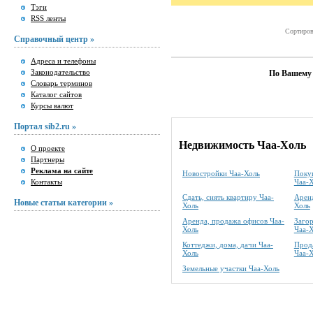
Тэги
RSS ленты
Сортиров
Справочный центр »
Адреса и телефоны
Законодательство
По Вашему 
Словарь терминов
Каталог сайтов
Курсы валют
Портал sib2.ru »
Недвижимость Чаа-Холь
О проекте
Партнеры
Реклама на сайте
Новостройки Чаа-Холь
Покуп
Контакты
Чаа-
Сдать, снять квартиру Чаа-
Аренд
Новые статьи категории »
Холь
Холь
Аренда, продажа офисов Чаа-
Заго
Холь
Чаа-
Коттеджи, дома, дачи Чаа-
Прода
Холь
Чаа-
Земельные участки Чаа-Холь