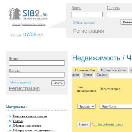
Логин
Пароль
Забыли пароль?
вся недвижимость сибири
Регистрация
07/08
Сегодня:
.
2026
Недвижимость / Ч
Логин:
Новостройки
Вторичное жилье
Пароль:
дачи
Земля
Гаражи
Забыли пароль?
Тип
Регистрация
Область/город
предложения
Материалы »
Новости недвижимости
Статьи
Подробный поиск
Обзоры новостроек
Обзоры комм. недвижимости