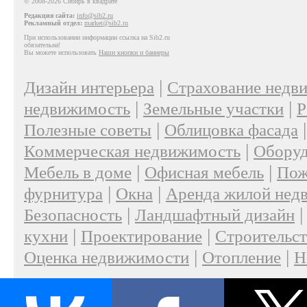
© 2008-2026 Сибирь в квадрате
Редакция сайта:
info@sib2.ru
Рекламный отдел:
market@sib2.ru
При использовании информации ссылка на Sib2.ru
обязательна!
Вы можете использовать
Наши кнопки и баннеры
|
Дизайн интерьера
Страхование недв
|
|
недвижимость
Земельные участки
Р
|
Полезные советы
Облицовка фасада
|
Коммерческая недвижимость
Оборуд
|
|
Мебель в доме
Офисная мебель
Пож
|
|
фурнитура
Окна
Аренда жилой нед
|
Безопасность
Ландшафтный дизайн
|
|
кухни
Проектирование
Строительс
|
|
Оценка недвижимости
Отопление
Н
|
О проекте