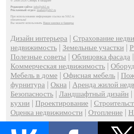
© 2008-2026 Сибирь в квадрате
Редакция сайта:
info@sib2.ru
Рекламный отдел:
market@sib2.ru
При использовании информации ссылка на Sib2.ru
обязательна!
Вы можете использовать
Наши кнопки и баннеры
|
Дизайн интерьера
Страхование недв
|
|
недвижимость
Земельные участки
Р
|
Полезные советы
Облицовка фасада
|
Коммерческая недвижимость
Оборуд
|
|
Мебель в доме
Офисная мебель
Пож
|
|
фурнитура
Окна
Аренда жилой нед
|
Безопасность
Ландшафтный дизайн
|
|
кухни
Проектирование
Строительс
|
|
Оценка недвижимости
Отопление
Н
|
О проекте