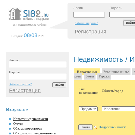
Логин
Пароль
Забыли пароль?
вся недвижимость сибири
Регистрация
08/08
Сегодня:
.
2026
Недвижимость / И
Логин:
Новостройки
Вторичное жилье
Пароль:
дачи
Земля
Гаражи
Забыли пароль?
Тип
Регистрация
Область/город
предложения
Материалы »
Новости недвижимости
Статьи
Подробный поиск
Обзоры новостроек
Обзоры комм. недвижимости