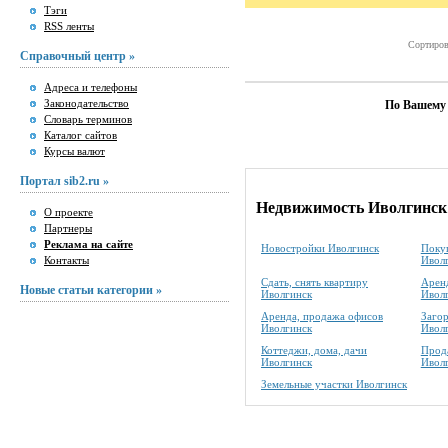
Тэги
RSS ленты
Сортиров
Справочный центр »
Адреса и телефоны
Законодательство
По Вашему 
Словарь терминов
Каталог сайтов
Курсы валют
Портал sib2.ru »
Недвижимость Иволгинск
О проекте
Партнеры
Реклама на сайте
Новостройки Иволгинск
Покуп
Контакты
Ивол
Сдать, снять квартиру
Аренд
Новые статьи категории »
Иволгинск
Ивол
Аренда, продажа офисов
Заго
Иволгинск
Ивол
Коттеджи, дома, дачи
Прода
Иволгинск
Ивол
Земельные участки Иволгинск