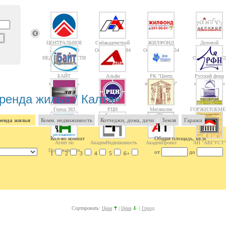
ЦЕНТРАЛЬНОЕ
Сибакадемстрой
ЖИЛФОНД
Деловой
АГЕНТСТВО
Объектов: 10084
Объектов: 14754
Новосибирск
НЕДВИЖИМОСТИ
Объектов: 1362
Объектов: 10
БАЙТ
Альфа
РК "Центр
Русский фонд
недвижимость
недвижимости"
недвижимости
ренда жилья / Калтан
Город 383
РЦН
Мегаполис
ГОРЖИЛОБМЕ
енда жилья
Комм. недвижимость
Коттеджи, дома, дачи
Земля
Гаражи
Кол-во комнат
Общая площадь, кв.м.
Агент по
АкадемНедвижимость
АкадемПроект
АН "АВГУСТ"
Недвижимости
от
до
1
2
3
4
5
6+
Сортировать:
Цена
|
Цена
|
Город