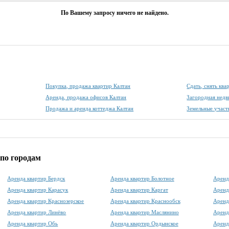
По Вашему запросу ничего не найдено.
Покупка, продажа квартир Калтан
Сдать, снять ква
Аренда, продажа офисов Калтан
Загородная недв
Продажа и аренда коттеджа Калтан
Земельные участ
по городам
Аренда квартир Бердск
Аренда квартир Болотное
Аренд
Аренда квартир Карасук
Аренда квартир Каргат
Аренд
Аренда квартир Краснозерское
Аренда квартир Краснообск
Аренд
Аренда квартир Линёво
Аренда квартир Маслянино
Аренд
Аренда квартир Обь
Аренда квартир Ордынское
Аренд