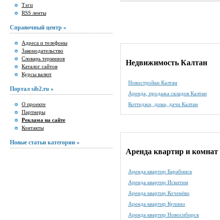
Тэги
RSS ленты
Справочный центр »
Адреса и телефоны
Законодательство
Словарь терминов
Недвижимость Калтан
Каталог сайтов
Курсы валют
Новостройки Калтан
Портал sib2.ru »
Аренда, продажа складов Калтан
О проекте
Коттеджи, дома, дачи Калтан
Партнеры
Реклама на сайте
Контакты
Новые статьи категории »
Аренда квартир и комнат 
Аренда квартир Барабинск
Аренда квартир Искитим
Аренда квартир Коченёво
Аренда квартир Купино
Аренда квартир Новосибирск