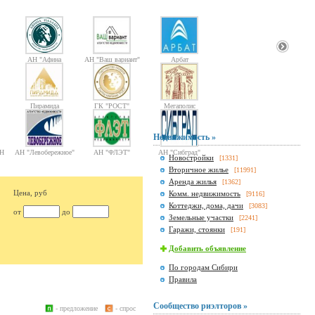
АН "Афина
АН "Ваш вариант"
Арбат
Паллада"
Пирамида
ГК "РОСТ"
Мегаполис
Недвижимость »
Н
АН "Левобережное"
АН "ФЛЭТ"
АН "Сибград"
Новостройки
[1331]
Вторичное жилье
[11991]
Аренда жилья
[1362]
Цена, руб
Комм. недвижимость
[9116]
Коттеджи, дома, дачи
[3083]
от
до
Земельные участки
[2241]
Гаражи, стоянки
[191]
Добавить объявление
По городам Сибири
Правила
Сообщество риэлторов »
- предложение
- спрос