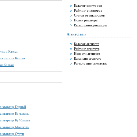
Каталог риэлторов
Рейтинг риэлторов
Статьи от риэлторов
Поиск риэлтора
Регистрация риэлтора
Агентства »
Каталог агентств
Рейтинг агентств
ртиру Калтан
Новости агентств
ижимость Калтан
Вакансии агентств
Регистрация агентства
ки Калтан
а квартир Горный
а квартир Колывань
а квартир Куйбышев
а квартир Мошково
а квартир Сузун