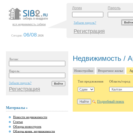
Логин
Пароль
Забыли пароль?
вся недвижимость сибири
Регистрация
06/08
Сегодня:
.
2026
Недвижимость / А
Логин:
Новостройки
Вторичное жилье
Ар
Пароль:
Тип предложения
Область/город
Забыли пароль?
Регистрация
Подробный поиск
Материалы »
Новости недвижимости
Статьи
Обзоры новостроек
Обзоры комм. недвижимости