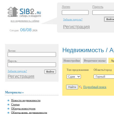
Логин
Пароль
Забыли пароль?
вся недвижимость сибири
Регистрация
06/08
Сегодня:
.
2026
Недвижимость / А
Логин:
Новостройки
Вторичное жилье
Ар
Пароль:
Тип предложения
Область/город
Забыли пароль?
Регистрация
Подробный поиск
Материалы »
Новости недвижимости
Статьи
Обзоры новостроек
Обзоры комм. недвижимости