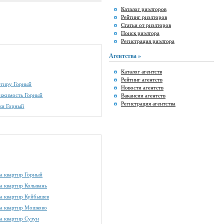
Каталог риэлторов
Рейтинг риэлторов
Статьи от риэлторов
Поиск риэлтора
Регистрация риэлтора
Агентства »
Каталог агентств
Рейтинг агентств
артиру Горный
Новости агентств
вижимость Горный
Вакансии агентств
Регистрация агентства
ки Горный
а квартир Горный
а квартир Колывань
а квартир Куйбышев
а квартир Мошково
а квартир Сузун