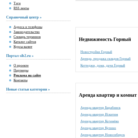
Тэги
RSS ленты
Справочный центр »
Адреса и телефоны
Законодательство
Словарь терминов
Недвижимость Горный
Каталог сайтов
Курсы валют
Новостройки Горный
Портал sib2.ru »
Аренда, продажа складов Горный
О проекте
Коттеджи, дома, дачи Горный
Партнеры
Реклама на сайте
Контакты
Новые статьи категории »
Аренда квартир и комнат 
Аренда квартир Барабинск
Аренда квартир Искитим
Аренда квартир Коченёво
Аренда квартир Купино
Аренда квартир Новосибирск