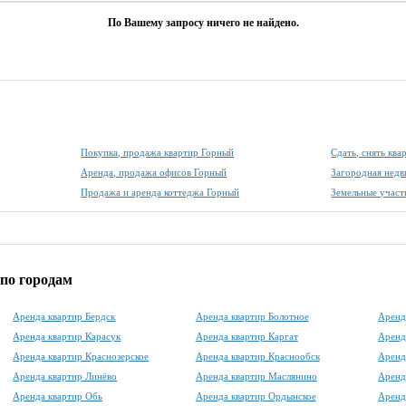
По Вашему запросу ничего не найдено.
Покупка, продажа квартир Горный
Сдать, снять кв
Аренда, продажа офисов Горный
Загородная нед
Продажа и аренда коттеджа Горный
Земельные участ
по городам
Аренда квартир Бердск
Аренда квартир Болотное
Аренд
Аренда квартир Карасук
Аренда квартир Каргат
Аренд
Аренда квартир Краснозерское
Аренда квартир Краснообск
Аренд
Аренда квартир Линёво
Аренда квартир Маслянино
Аренд
Аренда квартир Обь
Аренда квартир Ордынское
Аренд