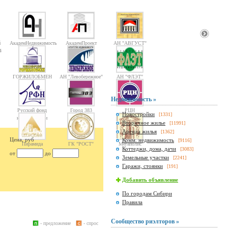
й
АкадемНедвижимость
АкадемПроект
АН "АВГУСТ"
4
ГОРЖИЛОБМЕН
АН "Левобережное"
АН "ФЛЭТ"
Недвижимость »
Русский фонд
Город 383
РЦН
Новостройки
[1331]
недвижимости
Вторичное жилье
[11991]
Аренда жилья
[1362]
Цена, руб
Комм. недвижимость
[9116]
Пирамида
ГК "РОСТ"
Мегаполис
Коттеджи, дома, дачи
[3083]
от
до
Земельные участки
[2241]
Гаражи, стоянки
[191]
Добавить объявление
По городам Сибири
Правила
Сообщество риэлторов »
- предложение
- спрос