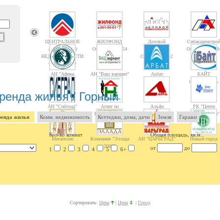
ЦЕНТРАЛЬНОЕ
ЖИЛФОНД
Деловой
Сибакадемстро
АГЕНТСТВО
Объектов: 14754
Новосибирск
Объектов: 1008
НЕДВИЖИМОСТИ
Объектов: 1362
Объектов: 10
АН "Афина
АН "Ваш вариант"
Арбат
БАЙТ
Паллада"
недвижимость
ренда жилья / Горный
АН "Сибград"
Агент по
Альфа
РК "Центр
Недвижимости
недвижимости"
енда жилья
Комм. недвижимость
Коттеджи, дома, дачи
Земля
Гаражи
Кол-во комнат
Общая площадь, кв.м.
Мегаполис
Компания "Эллада
АН "ЦАРЬГРАД"
Новый город
2000"
от
до
1
2
3
4
5
6+
Сортировать:
Цена
|
Цена
|
Город