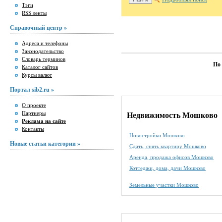
Тэги
RSS ленты
Справочный центр »
Адреса и телефоны
Законодательство
Словарь терминов
По
Каталог сайтов
Курсы валют
Портал sib2.ru »
О проекте
Партнеры
Недвижимость Мошково
Реклама на сайте
Контакты
Новостройки Мошково
Новые статьи категории »
Сдать, снять квартиру Мошково
Аренда, продажа офисов Мошково
Коттеджи, дома, дачи Мошково
Земельные участки Мошково