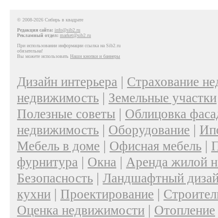
© 2008-2026 Сибирь в квадрате
Редакция сайта:
info@sib2.ru
Рекламный отдел:
market@sib2.ru
При использовании информации ссылка на Sib2.ru
обязательна!
Вы можете использовать
Наши кнопки и баннеры
|
Дизайн интерьера
Страхование н
|
недвижимость
Земельные участки
|
Полезные советы
Облицовка фаса
|
|
недвижимость
Оборудование
Ип
|
|
Мебель в доме
Офисная мебель
П
|
|
фурнитура
Окна
Аренда жилой 
|
Безопасность
Ландшафтный диза
|
|
кухни
Проектирование
Строител
|
Оценка недвижимости
Отопление