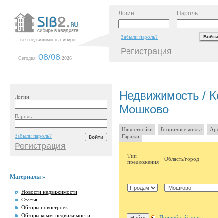
Логин
Пароль
Забыли пароль?
вся недвижимость сибири
Регистрация
08/08
Сегодня:
.
2026
Недвижимость / К
Логин:
Мошково
Пароль:
Новостройки
Вторичное жилье
Аре
Забыли пароль?
Гаражи
Регистрация
Тип
Область/город
предложения
Материалы »
Новости недвижимости
Статьи
Обзоры новостроек
Обзоры комм. недвижимости
Подробный поиск