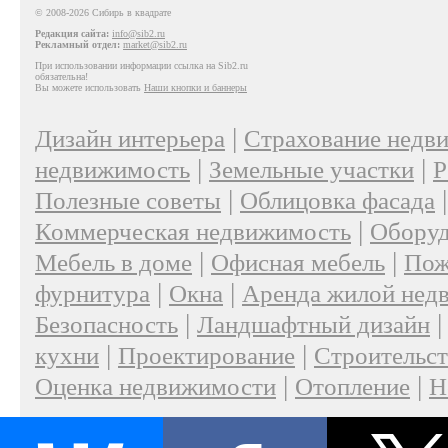
© 2008-2026 Сибирь в квадрате
Редакция сайта:
info@sib2.ru
Рекламный отдел:
market@sib2.ru
При использовании информации ссылка на Sib2.ru
обязательна!
Вы можете использовать
Наши кнопки и баннеры
|
Дизайн интерьера
Страхование недв
|
|
недвижимость
Земельные участки
Р
|
Полезные советы
Облицовка фасада
|
Коммерческая недвижимость
Оборуд
|
|
Мебель в доме
Офисная мебель
Пож
|
|
фурнитура
Окна
Аренда жилой нед
|
Безопасность
Ландшафтный дизайн
|
|
кухни
Проектирование
Строительс
|
|
Оценка недвижимости
Отопление
Н
|
О проекте