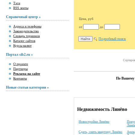
Тэги
RSS ленты
Справочный центр »
Цена, руб
Адреса и телефоны
от
до
Законодательство
Словарь терминов
Подробный поиск
Каталог сайтов
Курсы валют
Портал sib2.ru »
Сортиров
О проекте
Партнеры
Реклама на сайте
По Вашему 
Контакты
Новые статьи категории »
Недвижимость Линёво
Новостройки Линёво
Покуп
Линё
Сдать, снять квартиру Линёво
Аренд