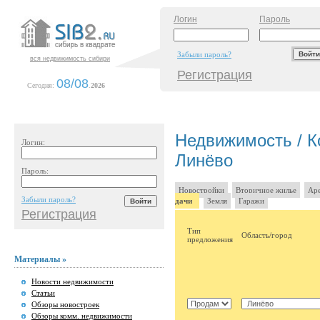
Логин
Пароль
Забыли пароль?
вся недвижимость сибири
Регистрация
08/08
Сегодня:
.
2026
Недвижимость / Ко
Логин:
Линёво
Пароль:
Новостройки
Вторичное жилье
Аре
Забыли пароль?
дачи
Земля
Гаражи
Регистрация
Тип
Область/город
предложения
Материалы »
Новости недвижимости
Статьи
Обзоры новостроек
Обзоры комм. недвижимости