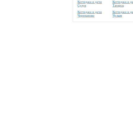
Коттеджи и дачи
Коттеджи и д
Сузун
Татарск
Коттеджи и дачи
Коттеджи и д
Черепаново
Чулым