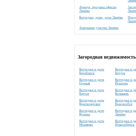
Линё
Аренда, продажа офисов
Заго
Линёво
Линё
Коттеджи, дома, дачи Линёво
Прода
Линё
Земельные участки Линёво
Загородная недвижимость
Коттеджи и дачи
Коттеджи и д
Барабинск
Бердск
Коттеджи и дачи
Коттеджи и д
Горный
Искитим
Коттеджи и дачи
Коттеджи и д
Каргат
Колывань
Коттеджи и дачи
Коттеджи и д
Краснозерское
Краснообск
Коттеджи и дачи
Коттеджи и д
Купино
Линёво
Коттеджи и дачи
Коттеджи и д
Мошково
Новосибирск