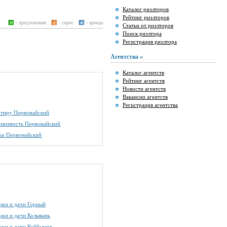
Каталог риэлторов
Рейтинг риэлторов
- предложение
- спрос
- аренда
Статьи от риэлторов
Поиск риэлтора
Регистрация риэлтора
Агентства »
Каталог агентств
Рейтинг агентств
Новости агентств
Вакансии агентств
Регистрация агентства
артиру Первомайский
вижимость Первомайский
ки Первомайский
джи и дачи Горный
джи и дачи Колывань
джи и дачи Куйбышев