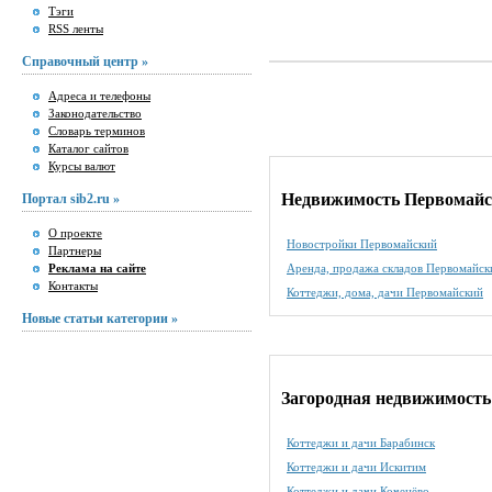
Тэги
RSS ленты
Справочный центр »
Адреса и телефоны
Законодательство
Словарь терминов
Каталог сайтов
Курсы валют
Недвижимость Первомай
Портал sib2.ru »
О проекте
Новостройки Первомайский
Партнеры
Реклама на сайте
Аренда, продажа складов Первомайск
Контакты
Коттеджи, дома, дачи Первомайский
Новые статьи категории »
Загородная недвижимость
Коттеджи и дачи Барабинск
Коттеджи и дачи Искитим
Коттеджи и дачи Коченёво