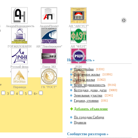
й
АкадемНедвижимость
АкадемПроект
АН "АВГУСТ"
4
ГОРЖИЛОБМЕН
АН "Левобережное"
АН "ФЛЭТ"
Недвижимость »
Русский фонд
Город 383
РЦН
Новостройки
[1331]
недвижимости
Вторичное жилье
[11991]
Аренда жилья
[1362]
т
Комм. недвижимость
[9116]
Пирамида
ГК "РОСТ"
Мегаполис
Коттеджи, дома, дачи
[3083]
3
4
5
6+
Земельные участки
[2241]
Гаражи, стоянки
[191]
Добавить объявление
По городам Сибири
Правила
Сообщество риэлторов »