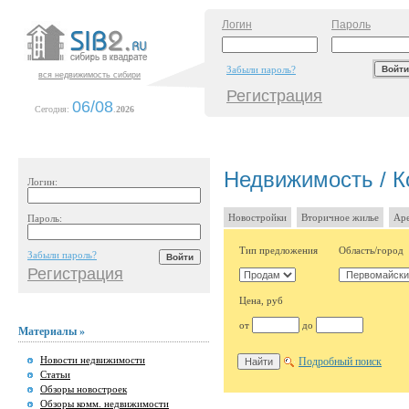
Логин
Пароль
Забыли пароль?
вся недвижимость сибири
Регистрация
06/08
Сегодня:
.
2026
Недвижимость / К
Логин:
Новостройки
Вторичное жилье
Аре
Пароль:
Тип предложения
Область/город
Забыли пароль?
Регистрация
Цена, руб
от
до
Материалы »
Новости недвижимости
Подробный поиск
Статьи
Обзоры новостроек
Обзоры комм. недвижимости