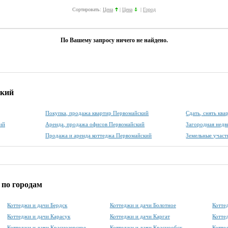
Сортировать:
Цена
|
Цена
|
Город
По Вашему запросу ничего не найдено.
ский
Покупка, продажа квартир Первомайский
Сдать, снять кв
ий
Аренда, продажа офисов Первомайский
Загородная нед
Продажа и аренда коттеджа Первомайский
Земельные участ
 по городам
Коттеджи и дачи Бердск
Коттеджи и дачи Болотное
Котте
Коттеджи и дачи Карасук
Коттеджи и дачи Каргат
Котте
Коттеджи и дачи Краснозерское
Коттеджи и дачи Краснообск
Котте