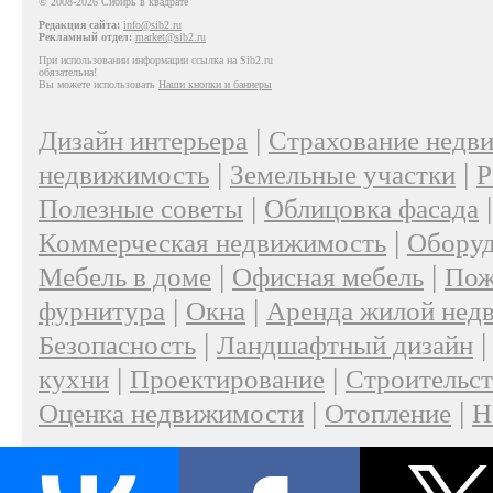
© 2008-2026 Сибирь в квадрате
Редакция сайта:
info@sib2.ru
Рекламный отдел:
market@sib2.ru
При использовании информации ссылка на Sib2.ru
обязательна!
Вы можете использовать
Наши кнопки и баннеры
|
Дизайн интерьера
Страхование недв
|
|
недвижимость
Земельные участки
Р
|
Полезные советы
Облицовка фасада
|
Коммерческая недвижимость
Оборуд
|
|
Мебель в доме
Офисная мебель
Пож
|
|
фурнитура
Окна
Аренда жилой нед
|
Безопасность
Ландшафтный дизайн
|
|
кухни
Проектирование
Строительс
|
|
Оценка недвижимости
Отопление
Н
|
О проекте