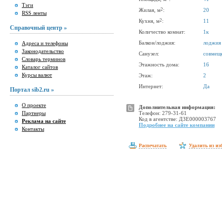
Тэги
2
Жилая, м
:
20
RSS ленты
2
Кухня, м
:
11
Справочный центр »
Количество комнат:
1к
Балкон/лоджия:
лоджия
Адреса и телефоны
Законодательство
Санузел:
совмещ
Словарь терминов
Этажность дома:
16
Каталог сайтов
Курсы валют
Этаж:
2
Интернет:
Да
Портал sib2.ru »
О проекте
Дополнительная информация:
Партнеры
Телефон: 279-31-61
Код в агентстве: ДЗЕ000003767
Реклама на сайте
Подробнее на сайте компании
Контакты
Распечатать
Удалить из из