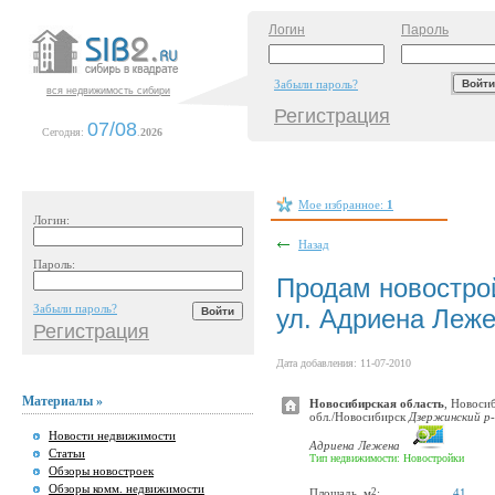
Логин
Пароль
Забыли пароль?
вся недвижимость сибири
Регистрация
07/08
Сегодня:
.
2026
Мое избранное:
1
Логин:
Назад
Пароль:
Продам новострой
Забыли пароль?
ул. Адриена Леж
Регистрация
Дата добавления: 11-07-2010
Материалы »
Новосибирская область
, Новоси
обл./Новосибирск
Дзержинский р-о
Новости недвижимости
Адриена Лежена
Статьи
Тип недвижимости: Новостройки
Обзоры новостроек
Обзоры комм. недвижимости
2
Площадь, м
:
41