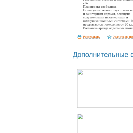
кВт
Планировка свободная.
Помещения соответствуют всем 
и санитарным нормам, оснащено
современными инженерными и
коммуникационными системами. К
предлагаются помещения от 20 кв.
Возможна аренда отдельных поме
Распечатать
Удалить из из
Дополнительные 