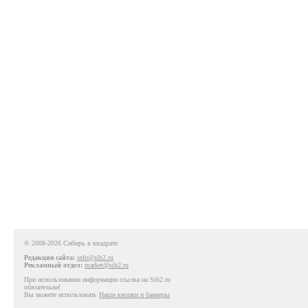
© 2008-2026 Сибирь в квадрате
Редакция сайта:
info@sib2.ru
Рекламный отдел:
market@sib2.ru
При использовании информации ссылка на Sib2.ru
обязательна!
Вы можете использовать
Наши кнопки и баннеры