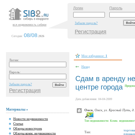
Логин
Пароль
Забыли пароль?
вся недвижимость сибири
Регистрация
08/08
Сегодня:
.
2026
Мое избранное:
1
Логин:
Назад
Пароль:
Сдам в аренду н
Забыли пароль?
центре города
Предло
Регистрация
Дата добавления: 04-04-2009
Материалы »
Омск
,
Омск, ул. Красный Путь, д.
Новости недвижимости
Тип недвижимости: Комм. недвижимос
Статьи
Обзоры новостроек
торгова
Тип:
Обзоры комм. недвижимости
площад