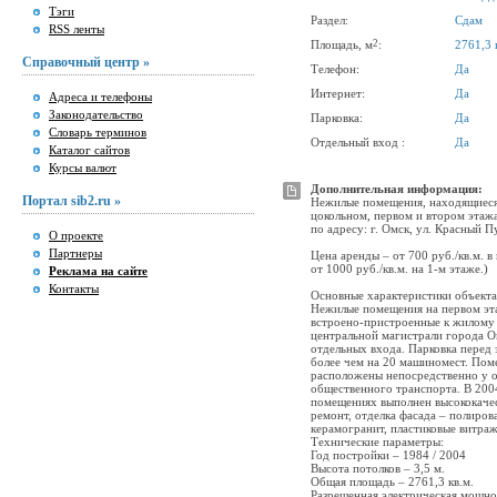
Тэги
Раздел:
Сдам
RSS ленты
2
Площадь, м
:
2761,3 
Справочный центр »
Телефон:
Да
Интернет:
Да
Адреса и телефоны
Законодательство
Парковка:
Да
Словарь терминов
Отдельный вход :
Да
Каталог сайтов
Курсы валют
Дополнительная информация:
Портал sib2.ru »
Нежилые помещения, находящиеся
цокольном, первом и втором этажа
по адресу: г. Омск, ул. Красный Пу
О проекте
Партнеры
Цена аренды – от 700 руб./кв.м. в 
от 1000 руб./кв.м. на 1-м этаже.)
Реклама на сайте
Контакты
Основные характеристики объекта
Нежилые помещения на первом эт
встроено-пристроенные к жилому
центральной магистрали города О
отдельных входа. Парковка перед
более чем на 20 машиномест. По
расположены непосредственно у 
общественного транспорта. В 200
помещениях выполнен высококаче
ремонт, отделка фасада – полиро
керамогранит, пластиковые витраж
Технические параметры:
Год постройки – 1984 / 2004
Высота потолков – 3,5 м.
Общая площадь – 2761,3 кв.м.
Разрешенная электрическая мощно