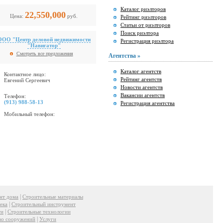
Каталог риэлторов
22,550,000
Цена:
руб.
Рейтинг риэлторов
Статьи от риэлторов
Поиск риэлтора
ООО "Центр деловой недвижимости
Регистрация риэлтора
"Навигатор"
Смотреть все предложения
Агентства »
Каталог агентств
Контактное лицо:
Рейтинг агентств
Евгений Сергеевич
Новости агентств
Вакансии агентств
Телефон:
(913) 988-58-13
Регистрация агентства
Мобильный телефон:
|
нт дома
Строительные материалы
|
ека
Строительный инструмент
|
ти
Строительные технологии
|
во сооружений
Услуги