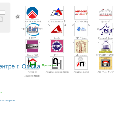
ЦЕНТРАЛЬНОЕ
Сибакадемстрой
ЖИЛФОНД
Деловой
АГЕНТСТВО
Объектов: 10084
Объектов: 14754
Новосибирск
НЕДВИЖИМОСТИ
Объектов: 1362
Объектов: 10
БАЙТ
Альфа
РК "Центр
Русский фонд
недвижимость
недвижимости"
недвижимости
Город 383
РЦН
Мегаполис
ГОРЖИЛОБМЕ
ентре г. Омска
Предложение
Агент по
АкадемНедвижимость
АкадемПроект
АН "АВГУСТ"
Недвижимости
ть
е помещение