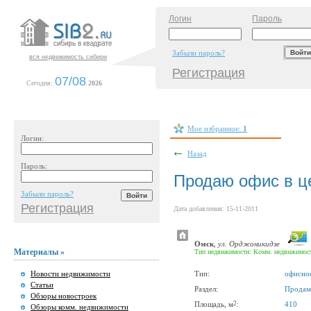
Логин
Пароль
Забыли пароль?
вся недвижимость сибири
Регистрация
07/08
Сегодня:
.
2026
Мое избранное:
1
Логин:
Назад
Пароль:
Продаю офис в ц
Забыли пароль?
Регистрация
Дата добавления: 15-11-2011
Омск
,
ул. Орджоникидзе
Материалы »
Тип недвижимости: Комм. недвижимос
Новости недвижимости
Тип:
офисно
Статьи
Раздел:
Продам
Обзоры новостроек
2
Площадь, м
:
410
Обзоры комм. недвижимости