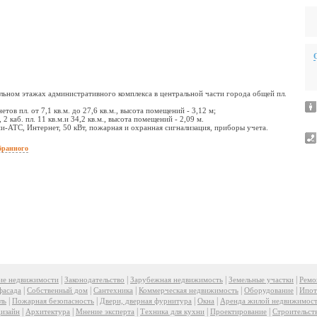
льном этажах административного комплекса в центральной части города общей пл.
нетов пл. от 7,1 кв.м. до 27,6 кв.м., высота помещений - 3,12 м;
 2 каб. пл. 11 кв.м.и 34,2 кв.м., высота помещений - 2,09 м.
мини-АТС, Интернет, 50 кВт, пожарная и охранная сигнализация, приборы учета.
бранного
|
|
|
|
ие недвижимости
Законодательство
Зарубежная недвижимость
Земельные участки
Ремо
|
|
|
|
|
фасада
Собственный дом
Сантехника
Коммерческая недвижимость
Оборудование
Ипот
|
|
|
|
ль
Пожарная безопасность
Двери, дверная фурнитура
Окна
Аренда жилой недвижимос
|
|
|
|
|
изайн
Архитектура
Мнение эксперта
Техника для кухни
Проектирование
Строительст