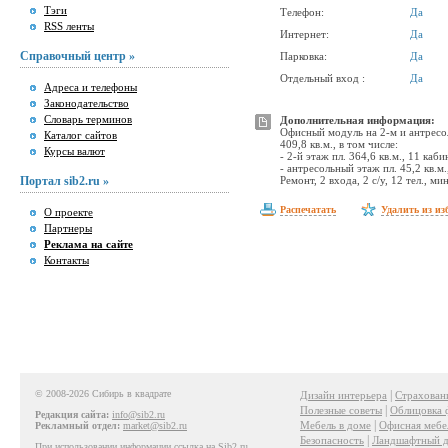
Тэги
Телефон:
Да
RSS ленты
Интернет:
Да
Справочный центр »
Парковка:
Да
Отдельный вход :
Да
Адреса и телефоны
Законодательство
Словарь терминов
Дополнительная информация:
Офисный модуль на 2-м и антресо
Каталог сайтов
409,8 кв.м., в том числе:
Курсы валют
- 2-й этаж пл. 364,6 кв.м., 11 каби
- антресольный этаж пл. 45,2 кв.м.,
Портал sib2.ru »
Ремонт, 2 входа, 2 с/у, 12 тел., 
Распечатать
Удалить из из
О проекте
Партнеры
Реклама на сайте
Контакты
© 2008-2026 Сибирь в квадрате
|
Дизайн интерьера
Страхован
|
Полезные советы
Облицовка 
Редакция сайта:
info@sib2.ru
|
Мебель в доме
Офисная мебе
Рекламный отдел:
market@sib2.ru
|
Безопасность
Ландшафтный д
При использовании информации ссылка на Sib2.ru