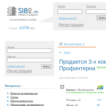
Логин
Пароль
Забыли пароль?
вся недвижимость сибири
Регистрация
10/08
Сегодня:
.
2026
Мое избранное:
1
Логин:
Назад
Пароль:
Продается 3-х ко
Забыли пароль?
Профинтерна
Предлож
Регистрация
Дата добавления: 10-04-2015
Материалы »
Барнаул
,
Профинтерна
Тип недвижимости: Вторичное жилье
Новости недвижимости
Статьи
2
Площадь, м
:
119
Обзоры новостроек
Обзоры комм. недвижимости
2
Жилая, м
:
86