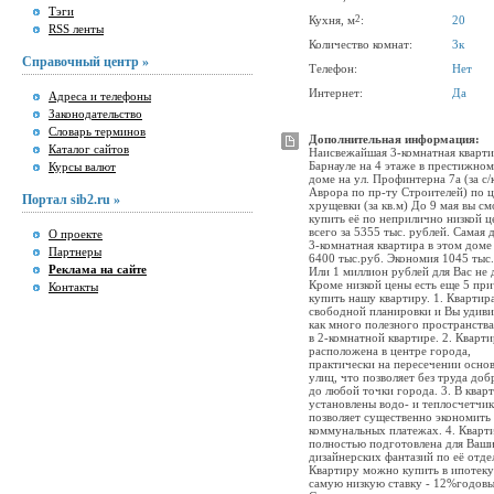
Тэги
2
Кухня, м
:
20
RSS ленты
Количество комнат:
3к
Справочный центр »
Телефон:
Нет
Интернет:
Да
Адреса и телефоны
Законодательство
Словарь терминов
Дополнительная информация:
Каталог сайтов
Наисвежайшая 3-комнатная кварти
Барнауле на 4 этаже в престижно
Курсы валют
доме на ул. Профинтерна 7а (за с/
Аврора по пр-ту Строителей) по 
Портал sib2.ru »
хрущевки (за кв.м) До 9 мая вы с
купить её по неприлично низкой ц
всего за 5355 тыс. рублей. Самая 
О проекте
3-комнатная квартира в этом доме
Партнеры
6400 тыс.руб. Экономия 1045 тыс.
Реклама на сайте
Или 1 миллион рублей для Вас не 
Кроме низкой цены есть еще 5 пр
Контакты
купить нашу квартиру. 1. Квартир
свободной планировки и Вы удиви
как много полезного пространства
в 2-комнатной квартире. 2. Кварти
расположена в центре города,
практически на пересечении осно
улиц, что позволяет без труда доб
до любой точки города. 3. В квар
установлены водо- и теплосчетчик
позволяет существенно экономить
коммунальных платежах. 4. Кварт
полностью подготовлена для Ваш
дизайнерских фантазий по её отдел
Квартиру можно купить в ипотеку
самую низкую ставку - 12%годовы