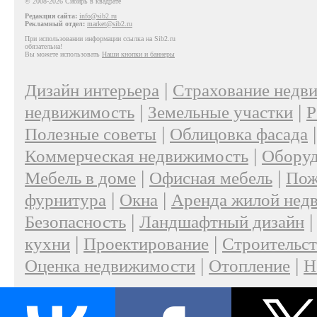
© 2008-2026 Сибирь в квадрате
Редакция сайта:
info@sib2.ru
Рекламный отдел:
market@sib2.ru
При использовании информации ссылка на Sib2.ru
обязательна!
Вы можете использовать
Наши кнопки и баннеры
|
Дизайн интерьера
Страхование недв
|
|
недвижимость
Земельные участки
Р
|
Полезные советы
Облицовка фасада
|
Коммерческая недвижимость
Оборуд
|
|
Мебель в доме
Офисная мебель
Пож
|
|
фурнитура
Окна
Аренда жилой нед
|
Безопасность
Ландшафтный дизайн
|
|
кухни
Проектирование
Строительс
|
|
Оценка недвижимости
Отопление
Н
|
О проекте