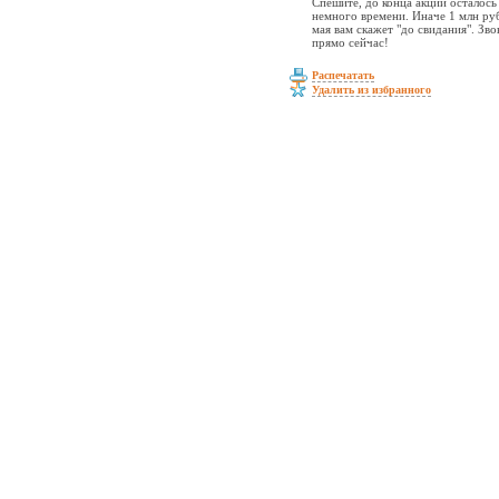
Спешите, до конца акции осталось
немного времени. Иначе 1 млн ру
мая вам скажет "до свидания". Зво
прямо сейчас!
Распечатать
Удалить из избранного