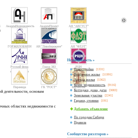
й
АкадемНедвижимость
АкадемПроект
АН "АВГУСТ"
4
ГОРЖИЛОБМЕН
АН "Левобережное"
АН "ФЛЭТ"
Недвижимость »
Русский фонд
Город 383
РЦН
Новостройки
[1331]
недвижимости
Вторичное жилье
[11991]
Аренда жилья
[1362]
Комм. недвижимость
[9116]
Пирамида
ГК "РОСТ"
Мегаполис
Коттеджи, дома, дачи
[3083]
й деятельности, основам
Земельные участки
[2241]
Гаражи, стоянки
[191]
ичных областях недвижимости с
Добавить объявление
По городам Сибири
Правила
Сообщество риэлторов »