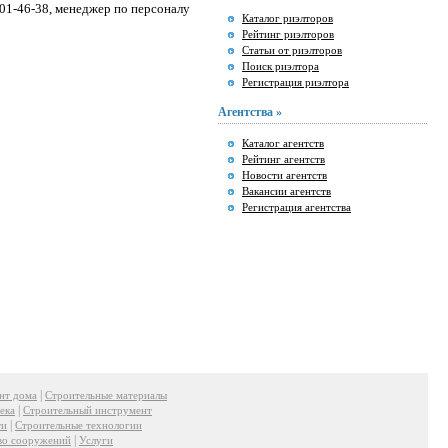
01-46-38, менеджер по персоналу
Каталог риэлторов
Рейтинг риэлторов
Статьи от риэлторов
Поиск риэлтора
Регистрация риэлтора
Агентства »
Каталог агентств
Рейтинг агентств
Новости агентств
Вакансии агентств
Регистрация агентства
|
нт дома
Строительные материалы
|
ека
Строительный инструмент
|
ти
Строительные технологии
|
во сооружений
Услуги