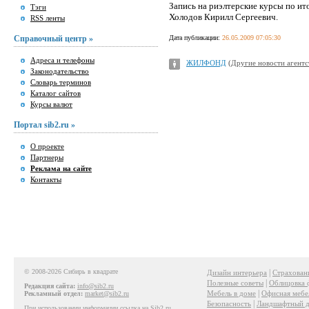
Запись на риэлтерские курсы по ит
Тэги
Холодов Кирилл Сергеевич.
RSS ленты
Справочный центр »
Дата публикации:
26.05.2009 07:05:30
Адреса и телефоны
ЖИЛФОНД
(
Другие новости агентс
Законодательство
Словарь терминов
Каталог сайтов
Курсы валют
Портал sib2.ru »
О проекте
Партнеры
Реклама на сайте
Контакты
© 2008-2026 Сибирь в квадрате
|
Дизайн интерьера
Страхован
|
Полезные советы
Облицовка 
Редакция сайта:
info@sib2.ru
|
Мебель в доме
Офисная мебе
Рекламный отдел:
market@sib2.ru
|
Безопасность
Ландшафтный д
При использовании информации ссылка на Sib2.ru