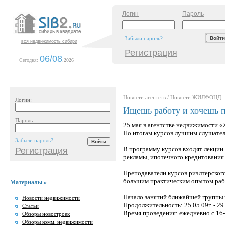
Логин
Пароль
Забыли пароль?
вся недвижимость сибири
Регистрация
06/08
Сегодня:
.
2026
Новости агентств
/
Новости ЖИЛФОНД
Логин:
Ищешь работу и хочешь п
Пароль:
25 мая в агентстве недвижимости 
По итогам курсов лучшим слушател
Забыли пароль?
В программу курсов входят лекции
Регистрация
рекламы, ипотечного кредитования и
Преподаватели курсов риэлтерског
большим практическим опытом раб
Материалы »
Начало занятий ближайшей группы:
Новости недвижимости
Продолжительность: 25.05.09г. - 29.
Статьи
Время проведения: ежедневно с 16-
Обзоры новостроек
Обзоры комм. недвижимости