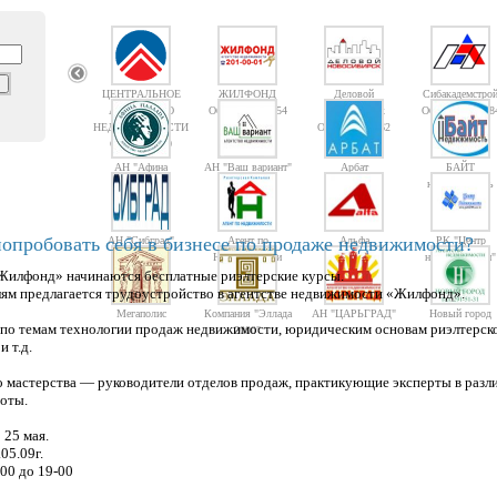
ЦЕНТРАЛЬНОЕ
ЖИЛФОНД
Деловой
Сибакадемстро
АГЕНТСТВО
Объектов: 14754
Новосибирск
Объектов: 1008
НЕДВИЖИМОСТИ
Объектов: 1362
Объектов: 10
АН "Афина
АН "Ваш вариант"
Арбат
БАЙТ
Паллада"
недвижимость
опробовать себя в бизнесе по продаже недвижимости?
АН "Сибград"
Агент по
Альфа
РК "Центр
Недвижимости
недвижимости"
«Жилфонд» начинаются бесплатные риэлтерские курсы.
ям предлагается трудоустройство в агентстве недвижимости «Жилфонд».
Мегаполис
Компания "Эллада
АН "ЦАРЬГРАД"
Новый город
 по темам технологии продаж недвижимости, юридическим основам риэлтерско
2000"
 т.д.
о мастерства — руководители отделов продаж, практикующие эксперты в разл
оты.
 25 мая.
05.09г.
00 до 19-00