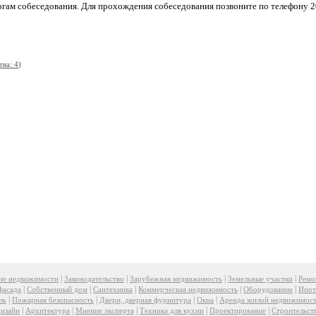
огам собеседования. Для прохождения собеседования позвоните по телефону 2
тва: 4
)
|
|
|
|
ие недвижимости
Законодательство
Зарубежная недвижимость
Земельные участки
Ремо
|
|
|
|
|
фасада
Собственный дом
Сантехника
Коммерческая недвижимость
Оборудование
Ипот
|
|
|
|
ль
Пожарная безопасность
Двери, дверная фурнитура
Окна
Аренда жилой недвижимос
|
|
|
|
|
изайн
Архитектура
Мнение эксперта
Техника для кухни
Проектирование
Строительст