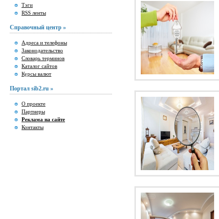
Тэги
RSS ленты
Справочный центр »
Адреса и телефоны
Законодательство
Словарь терминов
Каталог сайтов
Курсы валют
Портал sib2.ru »
О проекте
Партнеры
Реклама на сайте
Контакты