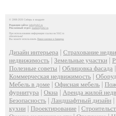
© 2008-2026 Сибирь в квадрате
Редакция сайта:
info@sib2.ru
Рекламный отдел:
market@sib2.ru
При использовании информации ссылка на Sib2.ru
обязательна!
Вы можете использовать
Наши кнопки и баннеры
|
Дизайн интерьера
Страхование недв
|
|
недвижимость
Земельные участки
Р
|
Полезные советы
Облицовка фасада
|
Коммерческая недвижимость
Оборуд
|
|
Мебель в доме
Офисная мебель
Пож
|
|
фурнитура
Окна
Аренда жилой нед
|
Безопасность
Ландшафтный дизайн
|
|
кухни
Проектирование
Строительс