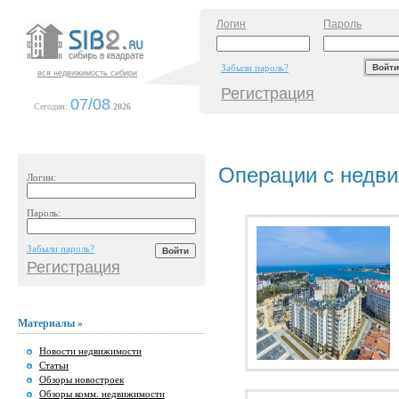
Логин
Пароль
Забыли пароль?
вся недвижимость сибири
Регистрация
07/08
Сегодня:
.
2026
Операции с недв
Логин:
Пароль:
Забыли пароль?
Регистрация
Материалы »
Новости недвижимости
Статьи
Обзоры новостроек
Обзоры комм. недвижимости