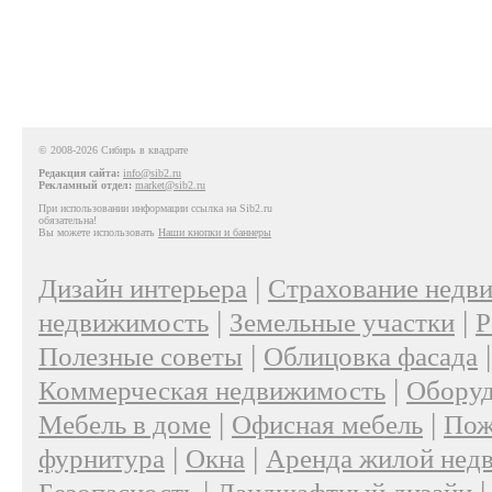
© 2008-2026 Сибирь в квадрате
Редакция сайта:
info@sib2.ru
Рекламный отдел:
market@sib2.ru
При использовании информации ссылка на Sib2.ru
обязательна!
Вы можете использовать
Наши кнопки и баннеры
|
Дизайн интерьера
Страхование недв
|
|
недвижимость
Земельные участки
Р
|
Полезные советы
Облицовка фасада
|
Коммерческая недвижимость
Оборуд
|
|
Мебель в доме
Офисная мебель
Пож
|
|
фурнитура
Окна
Аренда жилой нед