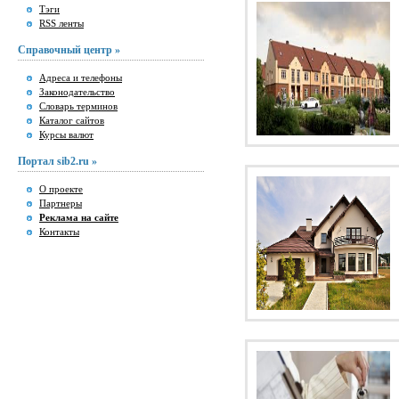
Тэги
RSS ленты
Справочный центр »
Адреса и телефоны
Законодательство
Словарь терминов
Каталог сайтов
Курсы валют
Портал sib2.ru »
О проекте
Партнеры
Реклама на сайте
Контакты