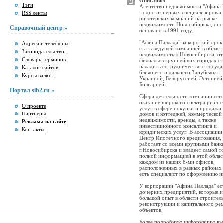
Описание:
Тэги
Агентство недвижимости "Афина 
- одно из первых специализирова
RSS ленты
риэлтерских компаний на рынке
недвижимости Новосибирска, оно
Справочный центр »
основано в 1991 году.
"Афина Паллада" за короткий срок
Адреса и телефоны
стать ведущей компанией в област
Законодательство
недвижимостью Новосибирска, от
Словарь терминов
филиалы в крупнейших городах с
наладить сотрудничество с госуд
Каталог сайтов
ближнего и дальнего Зарубежья -
Курсы валют
Украиной, Белоруссией, Эстонией
Болгарией.
Портал sib2.ru »
Сфера деятельности компании сего
оказание широкого спектра риэлт
О проекте
услуг в сфере покупки и продажи 
Партнеры
домов и коттеджей, коммерческой
недвижимости, аренды, а также
Реклама на сайте
инвестиционного консалтинга и
Контакты
юридических услуг. В ассоциации
Центр Ипотечного кредитования,
работает со всеми крупными банк
г.Новосибирска и владеет самой т
полной информацией в этой облас
каждом из наших 8-ми офисов,
расположенных в разных районах
есть специалист по оформлению и
У корпорации "Афина Паллада" ес
дочерних предприятий, которые 
большой опыт в области строитель
реконструкции и капитального ре
объектов.
Более подробную информацию вы