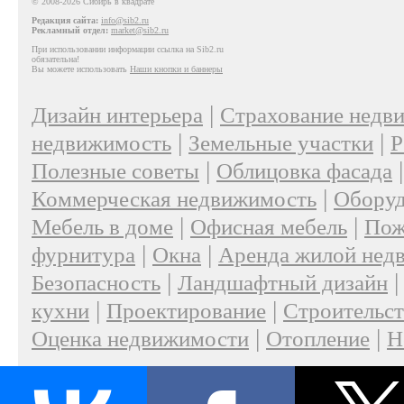
© 2008-2026 Сибирь в квадрате
Редакция сайта:
info@sib2.ru
Рекламный отдел:
market@sib2.ru
При использовании информации ссылка на Sib2.ru
обязательна!
Вы можете использовать
Наши кнопки и баннеры
|
Дизайн интерьера
Страхование недв
|
|
недвижимость
Земельные участки
Р
|
Полезные советы
Облицовка фасада
|
Коммерческая недвижимость
Оборуд
|
|
Мебель в доме
Офисная мебель
Пож
|
|
фурнитура
Окна
Аренда жилой нед
|
Безопасность
Ландшафтный дизайн
|
|
кухни
Проектирование
Строительс
|
|
Оценка недвижимости
Отопление
Н
|
О проекте