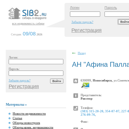
Логин
Пароль
Забыли пароль?
вся недвижимость сибири
Регистрация
09/08
Сегодня:
.
2026
Назад
Логин:
АН "Афина Палл
Пароль:
Забыли пароль?
630099,
Новосибирск
,
ул.Советск
Регистрация
Представитель:
Риелтор
Материалы »
Телефон:
(383) 315-20-20, 354-07-07, 227-0
Новости недвижимости
276-09-76,
Статьи
Факс:
Обзоры новостроек
Обзоры комм. недвижимости