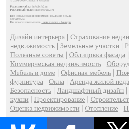
© 2008-2026 Сибирь в квадрате
Редакция сайта:
info@sib2.ru
Рекламный отдел:
market@sib2.ru
При использовании информации ссылка на Sib2.ru
обязательна!
Вы можете использовать
Наши кнопки и баннеры
|
Дизайн интерьера
Страхование недв
|
|
недвижимость
Земельные участки
Р
|
Полезные советы
Облицовка фасада
|
Коммерческая недвижимость
Оборуд
|
|
Мебель в доме
Офисная мебель
Пож
|
|
фурнитура
Окна
Аренда жилой нед
|
Безопасность
Ландшафтный дизайн
|
|
кухни
Проектирование
Строительс
|
|
Оценка недвижимости
Отопление
Н
|
О проекте