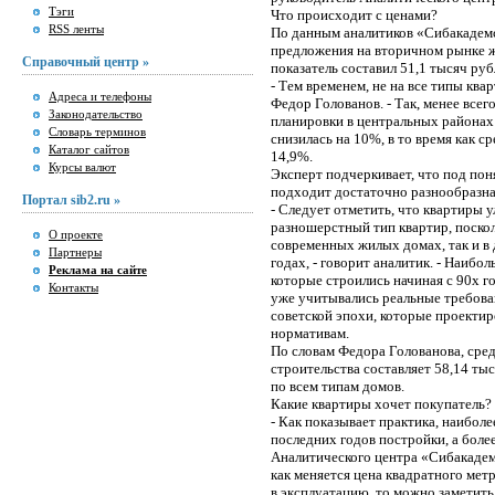
Тэги
Что происходит с ценами?
RSS ленты
По данным аналитиков «Сибакадем
предложения на вторичном рынке ж
Справочный центр »
показатель составил 51,1 тысяч руб
- Тем временем, не на все типы ква
Адреса и телефоны
Федор Голованов. - Так, менее все
Законодательство
планировки в центральных районах 
Словарь терминов
снизилась на 10%, в то время как с
Каталог сайтов
14,9%.
Курсы валют
Эксперт подчеркивает, что под по
подходит достаточно разнообразна
Портал sib2.ru »
- Следует отметить, что квартиры 
разношерстный тип квартир, поскол
О проекте
современных жилых домах, так и в
Партнеры
годах, - говорит аналитик. - Наибо
Реклама на сайте
которые строились начиная с 90х г
Контакты
уже учитывались реальные требован
советской эпохи, которые проекти
нормативам.
По словам Федора Голованова, сред
строительства составляет 58,14 тыс.
по всем типам домов.
Какие квартиры хочет покупатель?
- Как показывает практика, наибол
последних годов постройки, а боле
Аналитического центра «Сибакадем
как меняется цена квадратного метр
в эксплуатацию, то можно заметить,