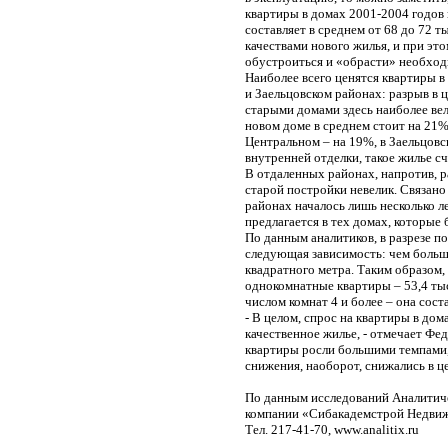
квартиры в домах 2001-2004 годов 
составляет в среднем от 68 до 72 ты
качествами нового жилья, и при эт
обустроиться и «обрасти» необхо
Наиболее всего ценятся квартиры 
и Заельцовском районах: разрыв в 
старыми домами здесь наиболее вел
новом доме в среднем стоит на 21%
Центральном – на 19%, в Заельцовс
внутренней отделки, такое жилье с
В отдаленных районах, напротив, 
старой постройки невелик. Связано 
районах началось лишь несколько ле
предлагается в тех домах, которые
По данным аналитиков, в разрезе п
следующая зависимость: чем больше
квадратного метра. Таким образом,
однокомнатные квартиры – 53,4 тыс.
числом комнат 4 и более – она состав
- В целом, спрос на квартиры в дом
качественное жилье, - отмечает Фед
квартиры росли большими темпами, 
снижения, наоборот, снижались в ц
По данным исследований Аналитич
компании «Сибакадемстрой Недви
Тел. 217-41-70, www.analitix.ru