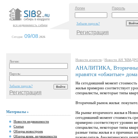
Логин
Пароль
Забыли пароль?
вся недвижимость сибири
Регистрация
09/08
Сегодня:
.
2026
Новости агентств
/
Новости АН "КВАДРО
Логин:
АНАЛИТИКА, Вторичный 
нравятся «обжитые» дома
Пароль:
На сегодняшний момент стоимость 
Забыли пароль?
жилья примерно соответствует уро
Регистрация
специалисты, некоторые типы квар
Вторичный рынок жилья: покупате
Материалы »
На рынке вторичного жилья в Ново
сегодняшний момент стоимость сре
Новости недвижимости
примерно соответствует уровню ве
Статьи
специалисты, некоторые типы квар
Обзоры новостроек
разные типы жилья и о причинах их
Обзоры комм. недвижимости
руководитель Аналитического цен