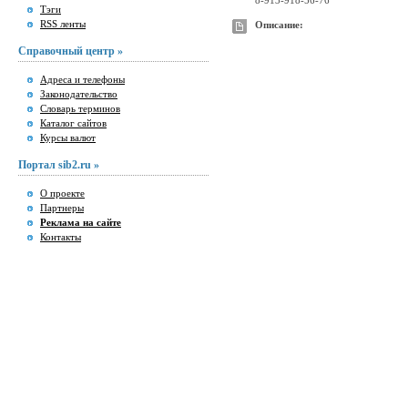
8-913-918-56-76
Тэги
RSS ленты
Описание:
Справочный центр »
Адреса и телефоны
Законодательство
Словарь терминов
Каталог сайтов
Курсы валют
Портал sib2.ru »
О проекте
Партнеры
Реклама на сайте
Контакты