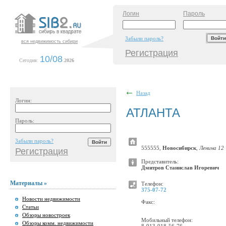
Логин
Пароль
Забыли пароль?
вся недвижимость сибири
Регистрация
10/08
Сегодня:
.
2026
Назад
Логин:
АТЛАНТА
Пароль:
Забыли пароль?
555555,
Новосибирск
,
Ленина 12
Регистрация
Представитель:
Дмитров Станислав Игоревич
Материалы »
Телефон:
375-07-72
Новости недвижимости
Факс:
Статьи
Обзоры новостроек
Мобильный телефон:
Обзоры комм. недвижимости