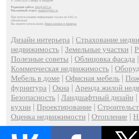
© 2008-2026 Сибирь в квадрате
Редакция сайта:
info@sib2.ru
Рекламный отдел:
market@sib2.ru
При использовании информации ссылка на Sib2.ru
обязательна!
Вы можете использовать
Наши кнопки и баннеры
|
Дизайн интерьера
Страхование недв
|
|
недвижимость
Земельные участки
Р
|
Полезные советы
Облицовка фасада
|
Коммерческая недвижимость
Оборуд
|
|
Мебель в доме
Офисная мебель
Пож
|
|
фурнитура
Окна
Аренда жилой нед
|
Безопасность
Ландшафтный дизайн
|
|
кухни
Проектирование
Строительс
|
|
Оценка недвижимости
Отопление
Н
|
О проекте