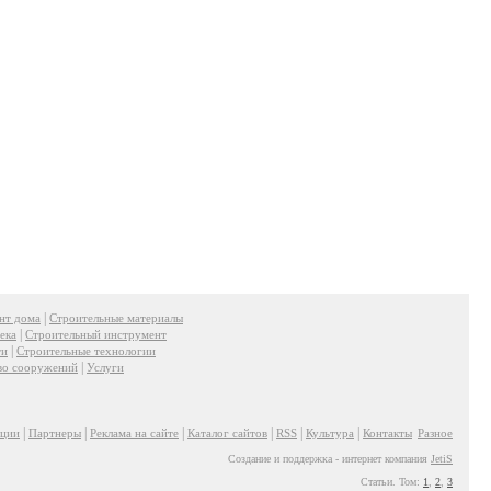
|
нт дома
Строительные материалы
|
ека
Строительный инструмент
|
ти
Строительные технологии
|
во сооружений
Услуги
|
|
|
|
|
|
ации
Партнеры
Реклама на сайте
Каталог сайтов
RSS
Культура
Контакты
Разное
Создание и поддержка - интернет компания
JetiS
Статьи. Том:
1
,
2
,
3