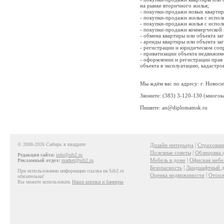
на рынке вторичного жилья;
- покупки-продажи новых квартир 
- покупки-продажи жилья с испол
- покупки-продажи жилья с испол
- покупки-продажи коммерческой
- обмена квартиры или объекта з
- аренды квартиры или объекта з
- регистрации и юридическом соп
- приватизации объекта недвижим
- оформлении и регистрации прав
объекта в эксплуатацию, кадастро
Мы ждём вас по адресу: г. Новоси
Звоните: (383) 3-120-130 (многок
Пишите: an@diplomatnsk.ru
© 2008-2026 Сибирь в квадрате
|
Дизайн интерьера
Страхован
|
Полезные советы
Облицовка 
Редакция сайта:
info@sib2.ru
|
Мебель в доме
Офисная мебе
Рекламный отдел:
market@sib2.ru
|
Безопасность
Ландшафтный д
При использовании информации ссылка на Sib2.ru
|
Оценка недвижимости
Отопл
обязательна!
Вы можете использовать
Наши кнопки и баннеры