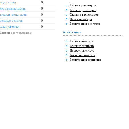
енда жилья
0
Каталог риэлторов
мм. недвижимость
0
Рейтинг риэлторов
ттеджи, дома, дачи
0
Статьи от риэлторов
Поиск риэлтора
мельные участки
0
Регистрация риэлтора
ражи, стоянки
0
Агентства »
Смотреть все предложения
Каталог агентств
Рейтинг агентств
Новости агентств
Вакансии агентств
Регистрация агентства