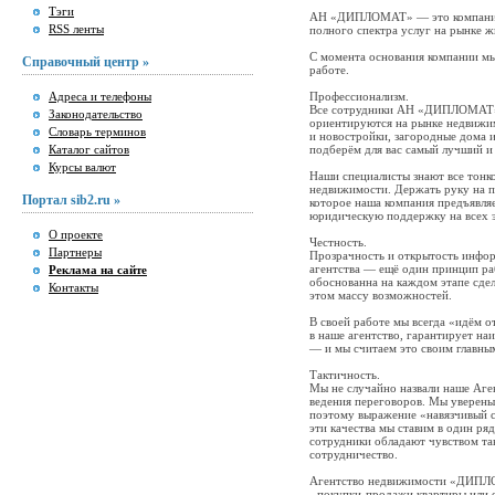
Тэги
АН «ДИПЛОМАТ» — это компания, 
RSS ленты
полного спектра услуг на рынке 
С момента основания компании мы
Справочный центр »
работе.
Адреса и телефоны
Профессионализм.
Все сотрудники АН «ДИПЛОМАТ» 
Законодательство
ориентируются на рынке недвижим
Словарь терминов
и новостройки, загородные дома 
Каталог сайтов
подберём для вас самый лучший и 
Курсы валют
Наши специалисты знают все тонк
недвижимости. Держать руку на п
Портал sib2.ru »
которое наша компания предъявля
юридическую поддержку на всех э
О проекте
Честность.
Партнеры
Прозрачность и открытость инфор
агентства — ещё один принцип р
Реклама на сайте
обоснованна на каждом этапе сде
Контакты
этом массу возможностей.
В своей работе мы всегда «идём о
в наше агентство, гарантирует 
— и мы считаем это своим главным
Тактичность.
Мы не случайно назвали наше Аге
ведения переговоров. Мы уверены:
поэтому выражение «навязчивый с
эти качества мы ставим в один р
сотрудники обладают чувством та
сотрудничество.
Агентство недвижимости «ДИПЛОМ
- покупки-продажи квартиры или о