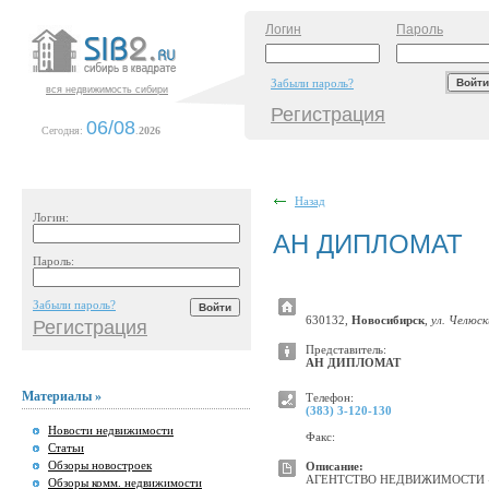
Логин
Пароль
Забыли пароль?
вся недвижимость сибири
Регистрация
06/08
Сегодня:
.
2026
Назад
Логин:
АН ДИПЛОМАТ
Пароль:
Забыли пароль?
630132,
Новосибирск
,
ул. Челюск
Регистрация
Представитель:
АН ДИПЛОМАТ
Материалы »
Телефон:
(383) 3-120-130
Новости недвижимости
Факс:
Статьи
Обзоры новостроек
Описание:
АГЕНТСТВО НЕДВИЖИМОСТИ «ДИП
Обзоры комм. недвижимости