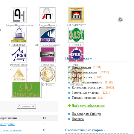
й
АкадемНедвижимость
АкадемПроект
АН "АВГУСТ"
4
ГОРЖИЛОБМЕН
АН "Левобережное"
АН "ФЛЭТ"
Недвижимость »
Русский фонд
Город 383
РЦН
Новостройки
[1331]
недвижимости
Вторичное жилье
[11991]
Аренда жилья
[1362]
Комм. недвижимость
[9116]
Пирамида
ГК "РОСТ"
Мегаполис
Коттеджи, дома, дачи
[3083]
Земельные участки
[2241]
Гаражи, стоянки
[191]
Добавить объявление
По городам Сибири
едложений
10
Правила
востройки
0
Сообщество риэлторов »
оричное жилье
10