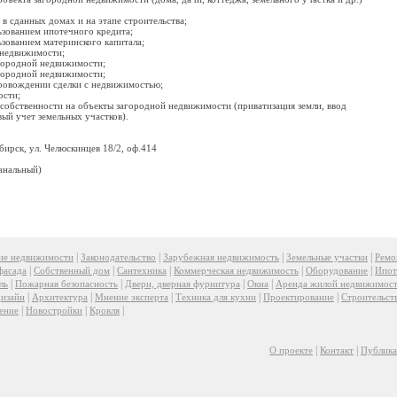
в сданных домах и на этапе строительства;
ьзованием ипотечного кредита;
ьзованием материнского капитала;
 недвижимости;
агородной недвижимости;
агородной недвижимости;
ровождении сделки с недвижимостью;
ости;
 собственности на объекты загородной недвижимости (приватизация земли, ввод
вый учет земельных участков).
бирск, ул. Челюскинцев 18/2, оф.414
анальный)
|
|
|
|
ие недвижимости
Законодательство
Зарубежная недвижимость
Земельные участки
Ремо
|
|
|
|
|
фасада
Собственный дом
Сантехника
Коммерческая недвижимость
Оборудование
Ипот
|
|
|
|
ль
Пожарная безопасность
Двери, дверная фурнитура
Окна
Аренда жилой недвижимос
|
|
|
|
|
изайн
Архитектура
Мнение эксперта
Техника для кухни
Проектирование
Строительст
|
|
|
ение
Новостройки
Кровля
|
|
О проекте
Контакт
Публик