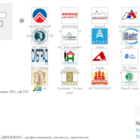
ЦЕНТРАЛЬНОЕ
ЖИЛФОНД
Деловой
Сибакадемстро
АГЕНТСТВО
Объектов: 14754
Новосибирск
Объектов: 1008
НЕДВИЖИМОСТИ
Объектов: 1362
Объектов: 10
АН "Афина
АН "Ваш вариант"
Арбат
БАЙТ
Паллада"
недвижимость
АН "Сибград"
Агент по
Альфа
РК "Центр
Недвижимости
недвижимости"
Мегаполис
Компания "Эллада
АН "ЦАРЬГРАД"
Новый город
инцев 18/2, оф.414
2000"
Пр
Но
Вт
ЛОМАТ»: профессионализм, честность, тактичность