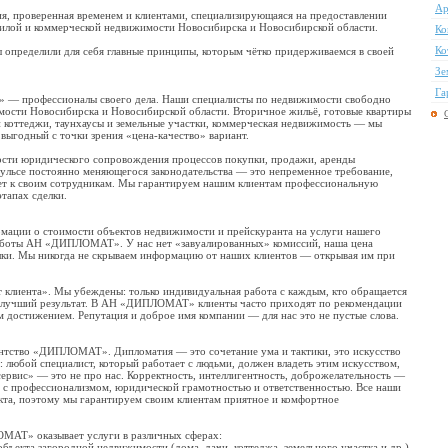
Ар
проверенная временем и клиентами, специализирующаяся на предоставлении
жилой и коммерческой недвижимости Новосибирска и Новосибирской области.
Ко
Ко
 определили для себя главные принципы, которым чётко придерживаемся в своей
Зе
Га
— профессионалы своего дела. Наши специалисты по недвижимости свободно
ости Новосибирска и Новосибирской области. Вторичное жильё, готовые квартиры
и коттеджи, таунхаусы и земельные участки, коммерческая недвижимость — мы
выгодный с точки зрения «цена-качество» вариант.
ости юридического сопровождения процессов покупки, продажи, аренды
ульсе постоянно меняющегося законодательства — это непременное требование,
ет к своим сотрудникам. Мы гарантируем нашим клиентам профессиональную
тапах сделки.
мации о стоимости объектов недвижимости и прейскуранта на услуги нашего
аботы АН «ДИПЛОМАТ». У нас нет «завуалированных» комиссий, наша цена
лки. Мы никогда не скрываем информацию от наших клиентов — открывая им при
т клиента». Мы убеждены: только индивидуальная работа с каждым, кто обращается
наилучший результат. В АН «ДИПЛОМАТ» клиенты часто приходят по рекомендации
 достижением. Репутация и доброе имя компании — для нас это не пустые слова.
нтство «ДИПЛОМАТ». Дипломатия — это сочетание ума и тактики, это искусство
 любой специалист, который работает с людьми, должен владеть этим искусством,
ервис» — это не про нас. Корректность, интеллигентность, доброжелательность —
яд с профессионализмом, юридической грамотностью и ответственностью. Все наши
кта, поэтому мы гарантируем своим клиентам приятное и комфортное
АТ» оказывает услуги в различных сферах:
бъекта загородной недвижимости (дома, дачи, коттеджа, земельного участка и др.)