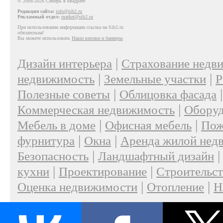
© 2008-2026 Сибирь в квадрате
Редакция сайта:
info@sib2.ru
Рекламный отдел:
market@sib2.ru
При использовании информации ссылка на Sib2.ru
обязательна!
Вы можете использовать
Наши кнопки и баннеры
|
Дизайн интерьера
Страхование недв
|
|
недвижимость
Земельные участки
Р
|
Полезные советы
Облицовка фасада
|
Коммерческая недвижимость
Оборуд
|
|
Мебель в доме
Офисная мебель
Пож
|
|
фурнитура
Окна
Аренда жилой нед
|
Безопасность
Ландшафтный дизайн
|
|
кухни
Проектирование
Строительс
|
|
Оценка недвижимости
Отопление
Н
|
О проекте