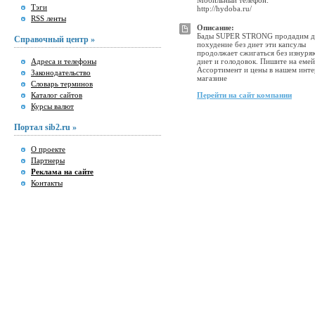
Мобильный телефон:
Тэги
http://hydoba.ru/
RSS ленты
Описание:
Бады SUPER STRONG продадим д
Справочный центр »
похудение без диет эти капсулы
продолжает сжигаться без изнур
Адреса и телефоны
диет и голодовок. Пишите на емей
Ассортимент и цены в нашем инте
Законодательство
магазине
Словарь терминов
Каталог сайтов
Перейти на сайт компании
Курсы валют
Портал sib2.ru »
О проекте
Партнеры
Реклама на сайте
Контакты