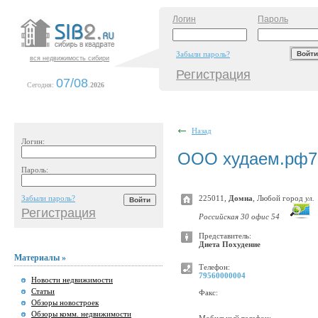
Логин
Пароль
Забыли пароль?
вся недвижимость сибири
Регистрация
07/08
Сегодня:
.
2026
Назад
Логин:
ООО худаем.рф7
Пароль:
Забыли пароль?
225011,
Домна
, Любой город
ул.
Регистрация
Российская 30 офис 54
Представитель:
Диета Похудение
Материалы »
Телефон:
79560000004
Новости недвижимости
Статьи
Факс:
Обзоры новостроек
Обзоры комм. недвижимости