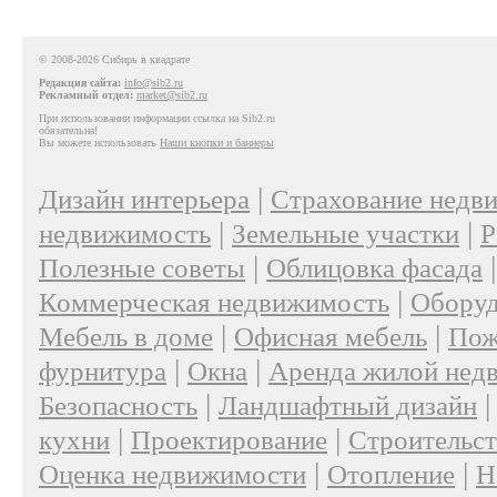
© 2008-2026 Сибирь в квадрате
Редакция сайта:
info@sib2.ru
Рекламный отдел:
market@sib2.ru
При использовании информации ссылка на Sib2.ru
обязательна!
Вы можете использовать
Наши кнопки и баннеры
|
Дизайн интерьера
Страхование недв
|
|
недвижимость
Земельные участки
Р
|
Полезные советы
Облицовка фасада
|
Коммерческая недвижимость
Оборуд
|
|
Мебель в доме
Офисная мебель
Пож
|
|
фурнитура
Окна
Аренда жилой нед
|
Безопасность
Ландшафтный дизайн
|
|
кухни
Проектирование
Строительс
|
|
Оценка недвижимости
Отопление
Н