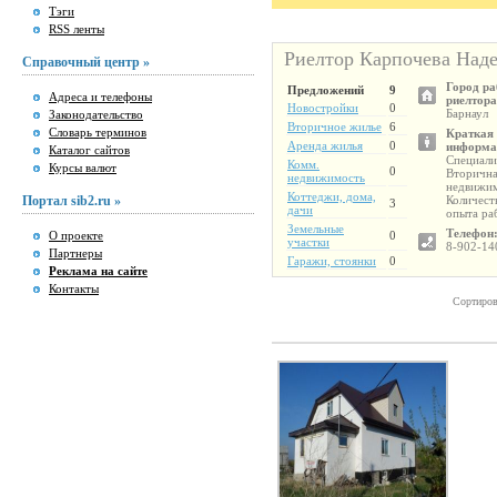
Тэги
RSS ленты
Риелтор Карпочева Над
Справочный центр »
Город р
Предложений
9
Адреса и телефоны
риелтора
Новостройки
0
Барнаул
Законодательство
Вторичное жилье
6
Словарь терминов
Краткая
Аренда жилья
0
информа
Каталог сайтов
Специали
Комм.
Курсы валют
0
Вторичн
недвижимость
недвижи
Коттеджи, дома,
Портал sib2.ru »
Количест
3
дачи
опыта ра
Земельные
Телефон
О проекте
0
участки
8-902-14
Партнеры
Гаражи, стоянки
0
Реклама на сайте
Контакты
Сортиров