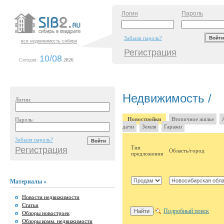
Логин
Пароль
Забыли пароль?
вся недвижимость сибири
Регистрация
10/08
Сегодня:
.
2026
Недвижимость /
Логин:
Новостройки
Вторичное жилье
Пароль:
дачи
Земля
Гаражи
Забыли пароль?
Тип
Регистрация
Область/город
предложения
Материалы »
Новости недвижимости
Статьи
Подробный поиск
Обзоры новостроек
Обзоры комм. недвижимости