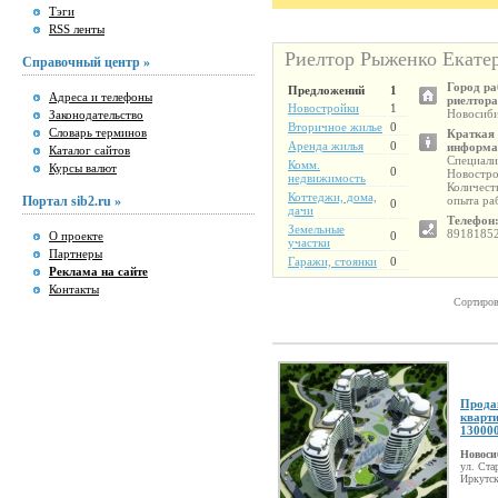
Тэги
RSS ленты
Риелтор Рыженко Екате
Справочный центр »
Город р
Предложений
1
Адреса и телефоны
риелтора
Новостройки
1
Новосиб
Законодательство
Вторичное жилье
0
Словарь терминов
Краткая
Аренда жилья
0
информа
Каталог сайтов
Специали
Комм.
Курсы валют
0
Новостр
недвижимость
Количест
Коттеджи, дома,
Портал sib2.ru »
опыта ра
0
дачи
Телефон
Земельные
8918185
О проекте
0
участки
Партнеры
Гаражи, стоянки
0
Реклама на сайте
Контакты
Сортиров
Прода
кварти
13000
Новоси
ул. Ста
Иркутск