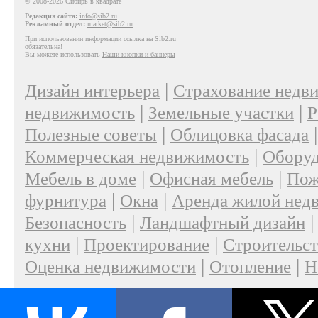
© 2008-2026 Сибирь в квадрате
Редакция сайта:
info@sib2.ru
Рекламный отдел:
market@sib2.ru
При использовании информации ссылка на Sib2.ru
обязательна!
Вы можете использовать
Наши кнопки и баннеры
|
Дизайн интерьера
Страхование недв
|
|
недвижимость
Земельные участки
Р
|
Полезные советы
Облицовка фасада
|
Коммерческая недвижимость
Оборуд
|
|
Мебель в доме
Офисная мебель
Пож
|
|
фурнитура
Окна
Аренда жилой нед
|
Безопасность
Ландшафтный дизайн
|
|
кухни
Проектирование
Строительс
|
|
Оценка недвижимости
Отопление
Н
|
О проекте