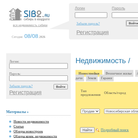
Логин
Пароль
Забыли пароль?
вся недвижимость сибири
Регистрация
08/08
Сегодня:
.
2026
Недвижимость /
Логин:
Новостройки
Вторичное жилье
Пароль:
дачи
Земля
Гаражи
Забыли пароль?
Тип
Регистрация
Область/город
предложения
Материалы »
Новости недвижимости
Статьи
Подробный поиск
Обзоры новостроек
Обзоры комм. недвижимости