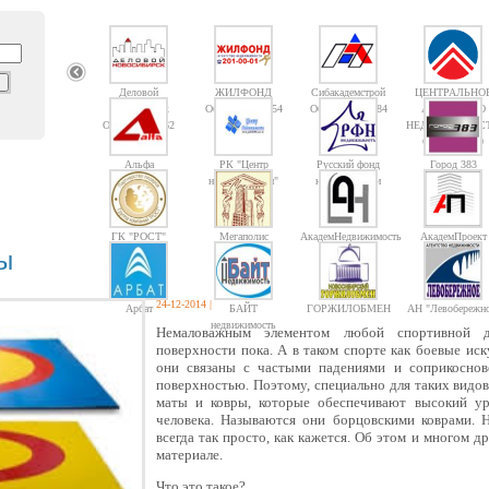
Деловой
ЖИЛФОНД
Сибакадемстрой
ЦЕНТРАЛЬНО
Новосибирск
Объектов: 14754
Объектов: 10084
АГЕНТСТВО
Объектов: 1362
НЕДВИЖИМОС
Объектов: 10
Альфа
РК "Центр
Русский фонд
Город 383
недвижимости"
недвижимости
ГК "РОСТ"
Мегаполис
АкадемНедвижимость
АкадемПроект
ы
24-12-2014
|
Арбат
БАЙТ
ГОРЖИЛОБМЕН
АН "Левобережно
недвижимость
Немаловажным элементом любой спортивной д
поверхности пока. А в таком спорте как боевые иску
они связаны с частыми падениями и соприкоснов
поверхностью. Поэтому, специально для таких видо
маты и ковры, которые обеспечивают высокий ур
человека. Называются они борцовскими коврами.
всегда так просто, как кажется. Об этом и многом
материале.
Что это такое?