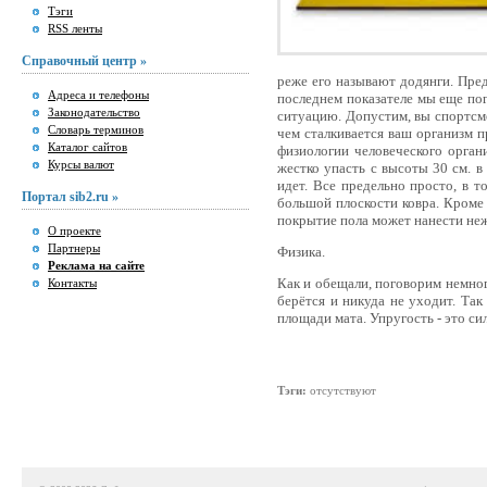
Тэги
RSS ленты
Справочный центр »
реже его называют додянги. Пре
Адреса и телефоны
последнем показателе мы еще пог
Законодательство
ситуацию. Допустим, вы спортсме
Словарь терминов
чем сталкивается ваш организм 
Каталог сайтов
физиологии человеческого орган
Курсы валют
жестко упасть с высоты 30 см. в
идет. Все предельно просто, в т
Портал sib2.ru »
большой плоскости ковра. Кроме 
покрытие пола может нанести неж
О проекте
Партнеры
Физика.
Реклама на сайте
Как и обещали, поговорим немног
Контакты
берётся и никуда не уходит. Так
площади мата. Упругость - это с
Тэги:
отсутствуют