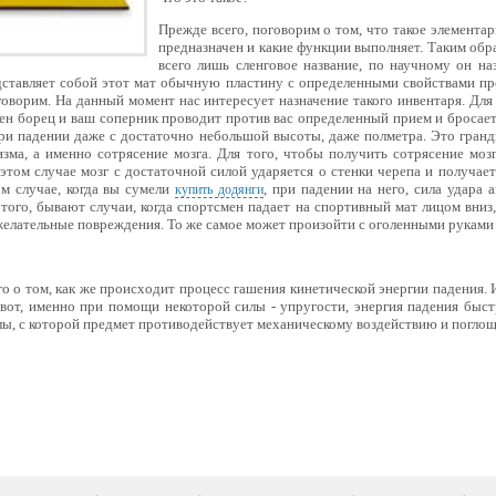
Прежде всего, поговорим о том, что такое элементар
предназначен и какие функции выполняет. Таким образ
всего лишь сленговое название, по научному он н
дставляет собой этот мат обычную пластину с определенными свойствами про
оворим. На данный момент нас интересует назначение такого инвентаря. Для
н борец и ваш соперник проводит против вас определенный прием и бросает 
при падении даже с достаточно небольшой высоты, даже полметра. Это гранд
изма, а именно сотрясение мозга. Для того, чтобы получить сотрясение моз
 этом случае мозг с достаточной силой ударяется о стенки черепа и получает
ом случае, когда вы сумели
, при падении на него, сила удара 
купить додянги
того, бывают случаи, когда спортсмен падает на спортивный мат лицом вниз,
елательные повреждения. То же самое может произойти с оголенными руками 
о о том, как же происходит процесс гашения кинетической энергии падения. И
 вот, именно при помощи некоторой силы - упругости, энергия падения быс
илы, с которой предмет противодействует механическому воздействию и поглощ