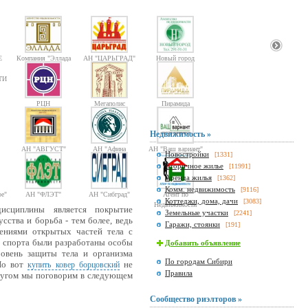
Е
Компания "Эллада
АН "ЦАРЬГРАД"
Новый город
2000"
ТИ
РЦН
Мегаполис
Пирамида
Недвижимость »
АН "АВГУСТ"
АН "Афина
АН "Ваш вариант"
Новостройки
[1331]
Паллада"
Вторичное жилье
[11991]
Аренда жилья
[1362]
Комм. недвижимость
[9116]
е"
АН "ФЛЭТ"
АН "Сибград"
Агент по
Коттеджи, дома, дачи
[3083]
Недвижимости
исциплины является покрытие
Земельные участки
[2241]
сства и борьба - тем более, ведь
Гаражи, стоянки
[191]
ениями открытых частей тела с
в спорта были разработаны особы
Добавить объявление
овень защиты тела и организма
По городам Сибири
 Но вот
не
купить ковер борцовский
Правила
 другом мы поговорим в следующем
Сообщество риэлторов »