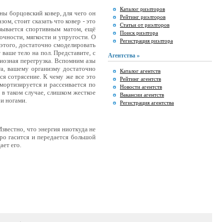
Каталог риэлторов
ны борцовский ковер, для чего он
Рейтинг риэлторов
ом, стоит сказать что ковер - это
Статьи от риэлторов
азывается спортивным матом, ещё
Поиск риэлтора
чности, мягкости и упругости. О
Регистрация риэлтора
 этого, достаточно смоделировать
ваше тело на пол. Представите, с
Агентства »
иозная перегрузка. Вспомним азы
га, вашему организму достаточно
Каталог агентств
ся сотрясение. К чему же все это
Рейтинг агентств
амортизируется и рассеивается по
Новости агентств
 в таком случае, слишком жесткое
Вакансии агентств
и ногами.
Регистрация агентства
звестно, что энергия ниоткуда не
тро гасится и передается большой
ает его.