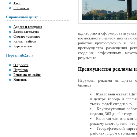
Тэги
RSS ленты
Справочный центр »
Адреса и телефоны
Законодательство
аудиторию и сформировать узнав
Словарь терминов
возможность бизнесу заявить о с
Каталог сайтов
работая круглосуточно и бе
Курсы валют
преимущества размещения рек
создания эффективных макет
Портал sib2.ru »
результата.
О проекте
Преимущества рекламы н
Партнеры
Реклама на сайте
Контакты
Наружная реклама на щитах о
бизнеса:
Массовый охват:
Щиты
в центре города и спаль
тысяч людей ежедневно
Круглосуточная работ
неделю, 365 дней в году
Высокая частота конт
рекламу многократно, что
Географический тарге
районах, рядом с точками