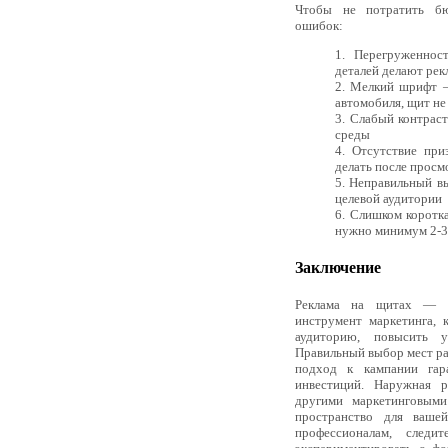
Чтобы не потратить бю
ошибок:
Перегруженнос
деталей делают рек
Мелкий шрифт —
автомобиля, щит не
Слабый контраст
среды
Отсутствие при
делать после просм
Неправильный вы
целевой аудитории
Слишком коротк
нужно минимум 2-3
Заключение
Реклама на щитах — э
инструмент маркетинга, 
аудиторию, повысить у
Правильный выбор мест ра
подход к кампании гар
инвестиций. Наружная р
другими маркетинговыми
пространство для вашей
профессионалам, след