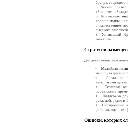
бренда, сосредоточ
Четкий призыв
«Звоните», «Заходи
Контактная ин
хорошо видны, но н
Качественное из
высокого разрешен
Узнаваемый б
заметным
Стратегии размеще
Для достижения максималь
Медийная камп
маршрута для много
Локальное 
несколькими щитами
Сезонные ак
продвижения време
Поддержка дру
рекламой, радио и 
Тестирование л
районах, оцените 
Ошибки, которых сле