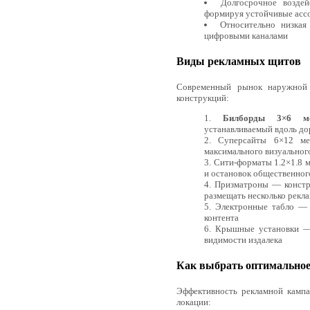
Долгосрочное возде
формируя устойчивые асс
Относительно низкая
цифровыми каналами
Виды рекламных щитов
Современный рынок наружной 
конструкций:
Билборды 3×6 ме
устанавливаемый вдоль дор
Суперсайты 6×12 ме
максимального визуальног
Сити-форматы 1.2×1.8 
и остановок общественног
Призматроны — констр
размещать несколько рекл
Электронные табло — 
контента
Крышные установки —
видимости издалека
Как выбрать оптимальное
Эффективность рекламной кампа
локации: