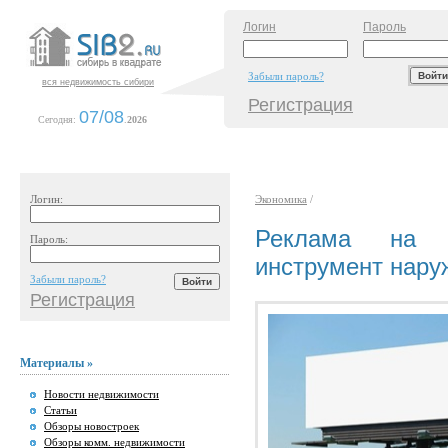
Логин
Пароль
Забыли пароль?
вся недвижимость сибири
Регистрация
07/08
Сегодня:
.
2026
Логин:
Экономика
/
Реклама на 
Пароль:
инструмент нару
Забыли пароль?
Регистрация
Материалы »
Новости недвижимости
Статьи
Обзоры новостроек
Обзоры комм. недвижимости