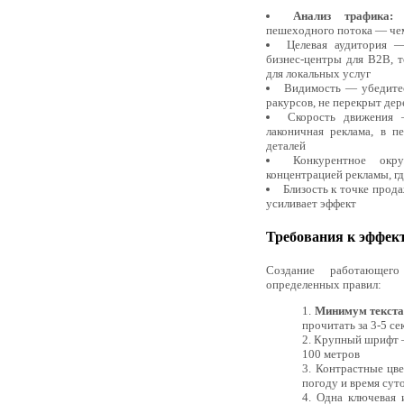
Анализ трафика:
И
пешеходного потока — чем
Целевая аудитория —
бизнес-центры для B2B, 
для локальных услуг
Видимость — убедитес
ракурсов, не перекрыт де
Скорость движения 
лаконичная реклама, в 
деталей
Конкурентное ок
концентрацией рекламы, г
Близость к точке прод
усиливает эффект
Требования к эффек
Создание работающег
определенных правил:
Минимум текста
прочитать за 3-5 с
Крупный шрифт —
100 метров
Контрастные цв
погоду и время сут
Одна ключевая 