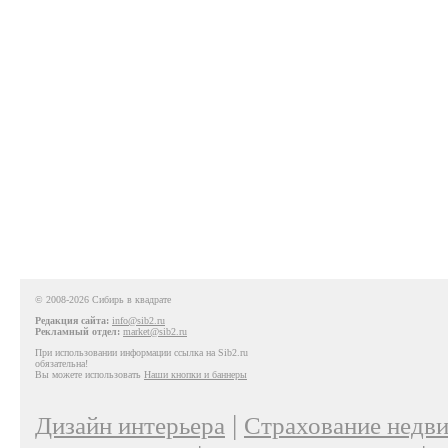
© 2008-2026 Сибирь в квадрате
Редакция сайта:
info@sib2.ru
Рекламный отдел:
market@sib2.ru
При использовании информации ссылка на Sib2.ru
обязательна!
Вы можете использовать
Наши кнопки и баннеры
|
Дизайн интерьера
Страхование недв