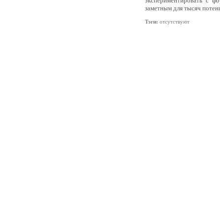
экспериментировать с ф
заметным для тысяч потен
Тэги:
отсутствуют