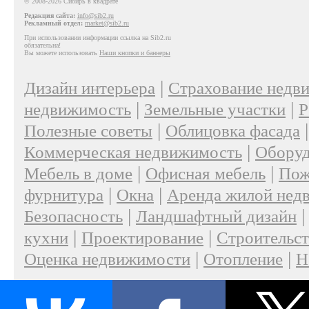
© 2008-2026 Сибирь в квадрате
Редакция сайта:
info@sib2.ru
Рекламный отдел:
market@sib2.ru
При использовании информации ссылка на Sib2.ru
обязательна!
Вы можете использовать
Наши кнопки и баннеры
|
Дизайн интерьера
Страхование недв
|
|
недвижимость
Земельные участки
Р
|
Полезные советы
Облицовка фасада
|
Коммерческая недвижимость
Оборуд
|
|
Мебель в доме
Офисная мебель
Пож
|
|
фурнитура
Окна
Аренда жилой нед
|
Безопасность
Ландшафтный дизайн
|
|
кухни
Проектирование
Строительс
|
|
Оценка недвижимости
Отопление
Н
|
О проекте