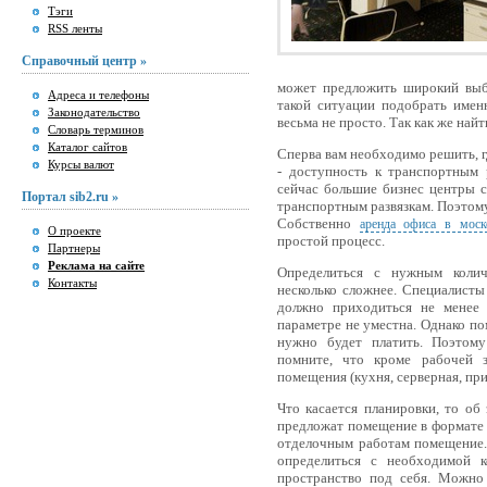
Тэги
RSS ленты
Справочный центр »
может предложить широкий выб
Адреса и телефоны
такой ситуации подобрать имен
Законодательство
весьма не просто. Так как же на
Словарь терминов
Каталог сайтов
Сперва вам необходимо решить, г
Курсы валют
- доступность к транспортным 
сейчас большие бизнес центры 
Портал sib2.ru »
транспортным развязкам. Поэтому
Собственно
аренда офиса в моск
О проекте
простой процесс.
Партнеры
Реклама на сайте
Определиться с нужным колич
Контакты
несколько сложнее. Специалисты
должно приходиться не менее
параметре не уместна. Однако по
нужно будет платить. Поэтом
помните, что кроме рабочей 
помещения (кухня, серверная, прие
Что касается планировки, то об
предложат помещение в формате sh
отделочным работам помещение.
определиться с необходимой 
пространство под себя. Можно 