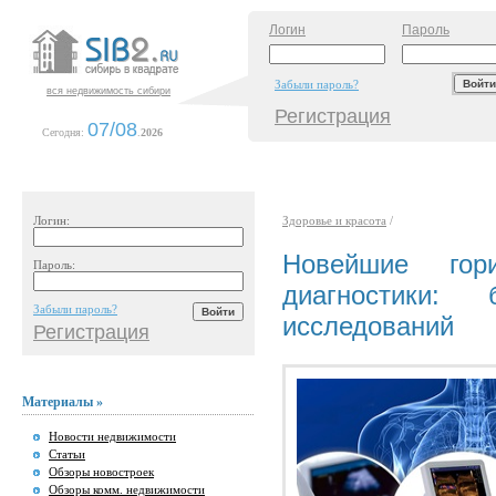
Логин
Пароль
Забыли пароль?
вся недвижимость сибири
Регистрация
07/08
Сегодня:
.
2026
Логин:
Здоровье и красота
/
Новейшие гори
Пароль:
диагностики: 
Забыли пароль?
исследований
Регистрация
Материалы »
Новости недвижимости
Статьи
Обзоры новостроек
Обзоры комм. недвижимости