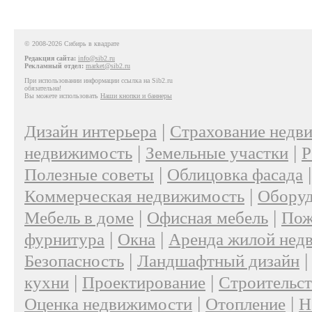
© 2008-2026 Сибирь в квадрате
Редакция сайта:
info@sib2.ru
Рекламный отдел:
market@sib2.ru
При использовании информации ссылка на Sib2.ru
обязательна!
Вы можете использовать
Наши кнопки и баннеры
|
Дизайн интерьера
Страхование недв
|
|
недвижимость
Земельные участки
Р
|
Полезные советы
Облицовка фасада
|
Коммерческая недвижимость
Оборуд
|
|
Мебель в доме
Офисная мебель
Пож
|
|
фурнитура
Окна
Аренда жилой нед
|
Безопасность
Ландшафтный дизайн
|
|
кухни
Проектирование
Строительс
|
|
Оценка недвижимости
Отопление
Н