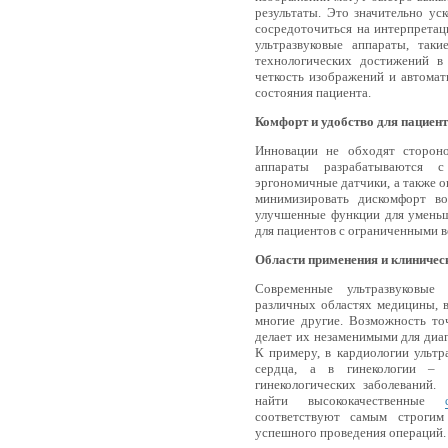
результаты. Это значительно ус
сосредоточиться на интерпретац
ультразвуковые аппараты, так
технологических достижений в 
четкость изображений и автома
состояния пациента.
Комфорт и удобство для пациен
Инновации не обходят стороно
аппараты разрабатываются 
эргономичные датчики, а также
минимизировать дискомфорт во
улучшенные функции для уменьш
для пациентов с ограниченными в
Области применения и клиничес
Современные ультразвуковые
различных областях медицины, 
многие другие. Возможность то
делает их незаменимыми для диа
К примеру, в кардиологии ульт
сердца, а в гинекологии – 
гинекологических заболеваний
найти высококачественные
соответствуют самым строгим
успешного проведения операций.