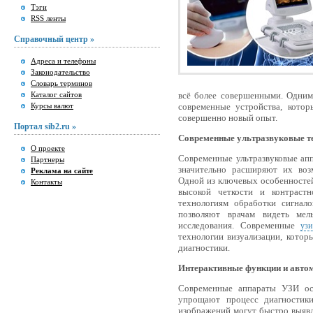
Тэги
RSS ленты
Справочный центр »
Адреса и телефоны
Законодательство
Словарь терминов
Каталог сайтов
всё более совершенными. Одним
Курсы валют
современные устройства, кото
совершенно новый опыт.
Портал sib2.ru »
Современные ультразвуковые те
О проекте
Современные ультразвуковые ап
Партнеры
значительно расширяют их воз
Реклама на сайте
Одной из ключевых особенносте
Контакты
высокой четкости и контрастн
технологиям обработки сигнал
позволяют врачам видеть мел
исследования. Современные
уз
технологии визуализации, кото
диагностики.
Интерактивные функции и авто
Современные аппараты УЗИ ос
упрощают процесс диагностики
изображений могут быстро выявл