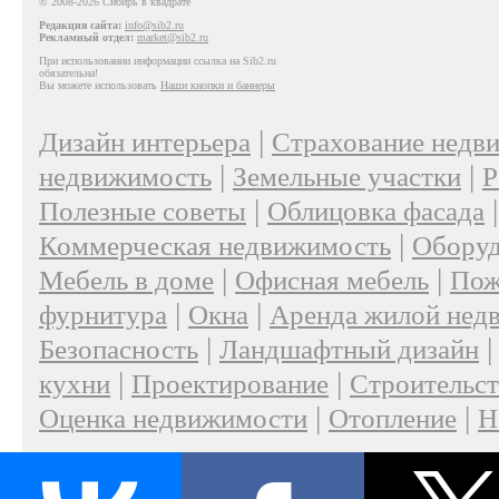
© 2008-2026 Сибирь в квадрате
Редакция сайта:
info@sib2.ru
Рекламный отдел:
market@sib2.ru
При использовании информации ссылка на Sib2.ru
обязательна!
Вы можете использовать
Наши кнопки и баннеры
|
Дизайн интерьера
Страхование недв
|
|
недвижимость
Земельные участки
Р
|
Полезные советы
Облицовка фасада
|
Коммерческая недвижимость
Оборуд
|
|
Мебель в доме
Офисная мебель
Пож
|
|
фурнитура
Окна
Аренда жилой нед
|
Безопасность
Ландшафтный дизайн
|
|
кухни
Проектирование
Строительс
|
|
Оценка недвижимости
Отопление
Н
|
О проекте