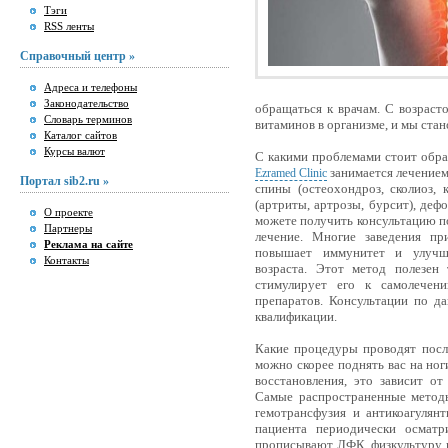
Тэги
RSS ленты
Справочный центр »
Адреса и телефоны
Законодательство
обращаться к врачам. С возраст
Словарь терминов
витаминов в организме, и мы ста
Каталог сайтов
Курсы валют
С какими проблемами стоит обра
занимается лечением
Ezramed Clinic
Портал sib2.ru »
спины (остеохондроз, сколиоз, 
(артриты, артрозы, бурсит), деф
О проекте
можете получить консультацию п
Партнеры
лечение. Многие заведения пр
Реклама на сайте
повышает иммунитет и улучша
Контакты
возраста. Этот метод полезен
стимулирует его к самолечен
препаратов. Консультации по д
квалификации.
Какие процедуры проводят посл
можно скорее поднять вас на но
восстановления, это зависит от
Самые распространенные методы
гемотрансфузия и антикоагулян
пациента периодически осматр
прописывают ЛФК, физкультуру и