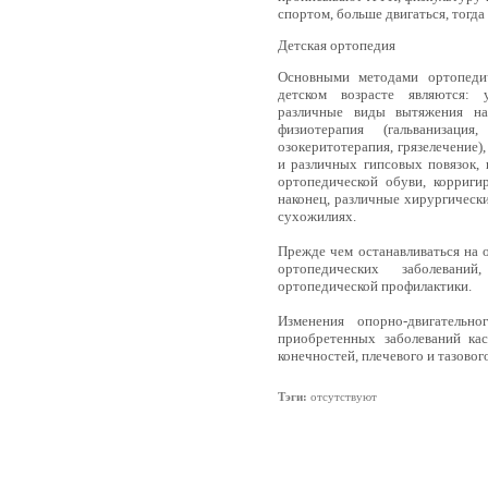
спортом, больше двигаться, тогда
Детская ортопедия
Основными методами ортопеди
детском возрасте являются: 
различные виды вытяжения на
физиотерапия (гальванизаци
озокеритотерапия, грязелечение)
и различных гипсовых повязок, 
ортопедической обуви, корриги
наконец, различные хирургически
сухожилиях.
Прежде чем останавливаться на 
ортопедических заболевани
ортопедической профилактики.
Изменения опорно-двигательн
приобретенных заболеваний ка
конечностей, плечевого и тазовог
Тэги:
отсутствуют