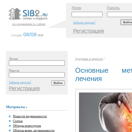
Логин
Пароль
Забыли пароль?
вся недвижимость сибири
Регистрация
08/08
Сегодня:
.
2026
Логин:
Здоровье и красота
/
Основные мет
Пароль:
лечения
Забыли пароль?
Регистрация
Материалы »
Новости недвижимости
Статьи
Обзоры новостроек
Обзоры комм. недвижимости