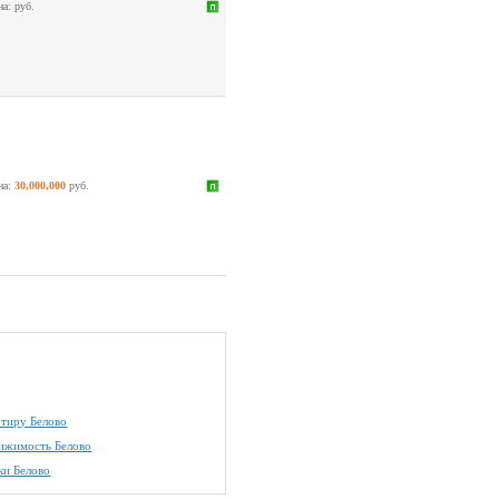
на:
руб.
на:
30,000,000
руб.
ртиру Белово
ижимость Белово
ки Белово