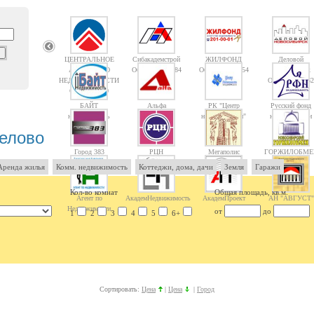
ЦЕНТРАЛЬНОЕ
Сибакадемстрой
ЖИЛФОНД
Деловой
АГЕНТСТВО
Объектов: 10084
Объектов: 14754
Новосибирск
НЕДВИЖИМОСТИ
Объектов: 1362
Объектов: 10
БАЙТ
Альфа
РК "Центр
Русский фонд
недвижимость
недвижимости"
недвижимости
елово
Город 383
РЦН
Мегаполис
ГОРЖИЛОБМЕ
Аренда жилья
Комм. недвижимость
Коттеджи, дома, дачи
Земля
Гаражи
Кол-во комнат
Общая площадь, кв.м.
Агент по
АкадемНедвижимость
АкадемПроект
АН "АВГУСТ"
Недвижимости
от
до
1
2
3
4
5
6+
Сортировать:
Цена
|
Цена
|
Город