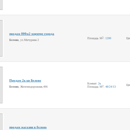
продам 800м2 мцентре города
2
Площадь М
:
1200
Це
Белово
, ул.Мичурина 2
Продам 2к кв Белово
Комнат:
2к
Це
2
Белово
, Железнодорожная,49б
Площадь М
:
48
/24
/13
продам магазин в белово