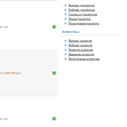
Каталог риэлторов
Рейтинг риэлторов
Статьи от риэлторов
Поиск риэлтора
Регистрация риэлтора
на:
руб.
Агентства »
Каталог агентств
Рейтинг агентств
Новости агентств
Вакансии агентств
Регистрация агентства
на:
8,000,000
руб.
на:
руб.