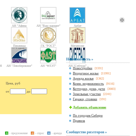
АН "Афина
АН "Ваш вариант"
Арбат
Паллада"
Пирамида
ГК "РОСТ"
Мегаполис
Недвижимость »
Н
АН "Левобережное"
АН "ФЛЭТ"
АН "Сибград"
Новостройки
[1331]
Вторичное жилье
[11991]
Аренда жилья
[1362]
Цена, руб
Комм. недвижимость
[9116]
Коттеджи, дома, дачи
[3083]
от
до
Земельные участки
[2241]
Гаражи, стоянки
[191]
Добавить объявление
По городам Сибири
Правила
Сообщество риэлторов »
- предложение
- спрос
- аренда