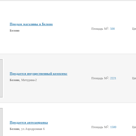
Продам магазины в Белово
2
Площадь М
:
500
Це
Белово
Продается имущественный комплекс
2
Площадь М
:
2221
Це
Белово
, Мичурина-2
Продается автозаправка
2
Площадь М
:
1500
Це
Белово
, ул.Аэродромная 6