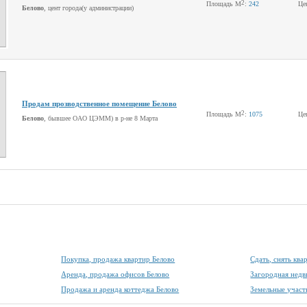
2
Площадь М
:
242
Це
Белово
, цент города(у администрации)
Продам прозводственное помещение Белово
2
Площадь М
:
1075
Це
Белово
, бывшее ОАО ЦЭММ) в р-не 8 Марта
Покупка, продажа квартир Белово
Сдать, снять ква
Аренда, продажа офисов Белово
Загородная недв
Продажа и аренда коттеджа Белово
Земельные участ