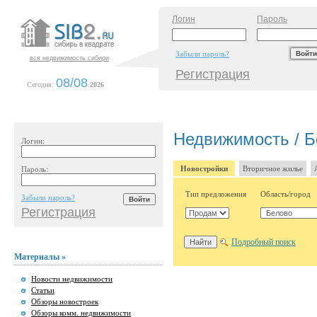
Логин
Пароль
Забыли пароль?
вся недвижимость сибири
Регистрация
08/08
Сегодня:
.
2026
Недвижимость / Б
Логин:
Новостройки
Вторичное жилье
Пароль:
Тип предложения
Область/город
Забыли пароль?
Регистрация
Подробный поиск
Материалы »
Новости недвижимости
Статьи
Обзоры новостроек
Обзоры комм. недвижимости