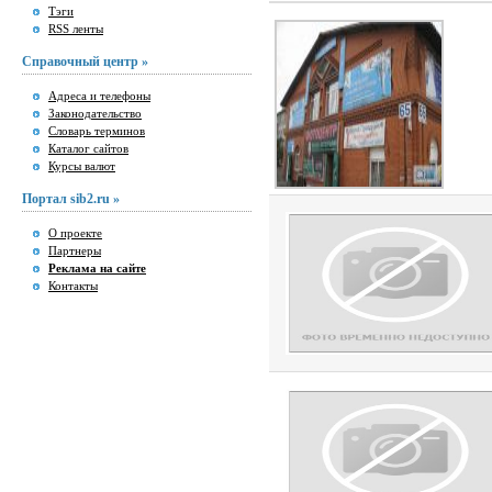
Тэги
RSS ленты
Справочный центр »
Адреса и телефоны
Законодательство
Словарь терминов
Каталог сайтов
Курсы валют
Портал sib2.ru »
О проекте
Партнеры
Реклама на сайте
Контакты