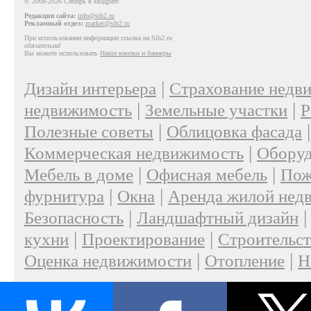
© 2008-2026 Сибирь в квадрате
Редакция сайта:
info@sib2.ru
Рекламный отдел:
market@sib2.ru
При использовании информации ссылка на Sib2.ru
обязательна!
Вы можете использовать
Наши кнопки и баннеры
|
Дизайн интерьера
Страхование недв
|
|
недвижимость
Земельные участки
Р
|
Полезные советы
Облицовка фасада
|
Коммерческая недвижимость
Оборуд
|
|
Мебель в доме
Офисная мебель
Пож
|
|
фурнитура
Окна
Аренда жилой нед
|
Безопасность
Ландшафтный дизайн
|
|
кухни
Проектирование
Строительс
|
|
Оценка недвижимости
Отопление
Н
|
О проекте