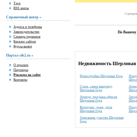
Тэги
RSS ленты
Сортиров
Справочный центр »
Адреса и телефоны
Законодательство
По Вашему 
Словарь терминов
Каталог сайтов
Курсы валют
Портал sib2.ru »
Недвижимость Шерловая
О проекте
Партнеры
Реклама на сайте
Новостройки Шерловая Гора
Покуп
Контакты
Шерл
Сдать, снять квартиру
Аренд
Шерловая Гора
Шерл
Аренда, продажа офисов
Заго
Шерловая Гора
Шерл
Коттеджи, дома, дачи
Прода
Шерловая Гора
Шерл
Земельные участки Шерловая
Гора