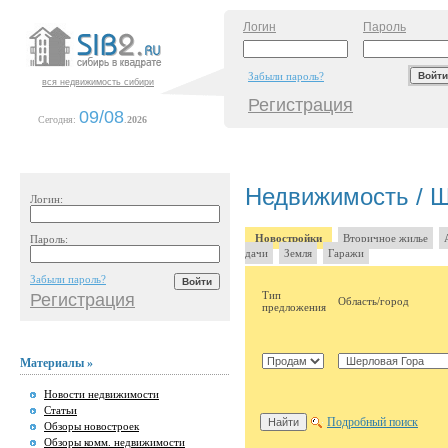
Логин
Пароль
Забыли пароль?
вся недвижимость сибири
Регистрация
09/08
Сегодня:
.
2026
Недвижимость / Ш
Логин:
Новостройки
Вторичное жилье
Пароль:
дачи
Земля
Гаражи
Забыли пароль?
Тип
Регистрация
Область/город
предложения
Материалы »
Новости недвижимости
Статьи
Подробный поиск
Обзоры новостроек
Обзоры комм. недвижимости