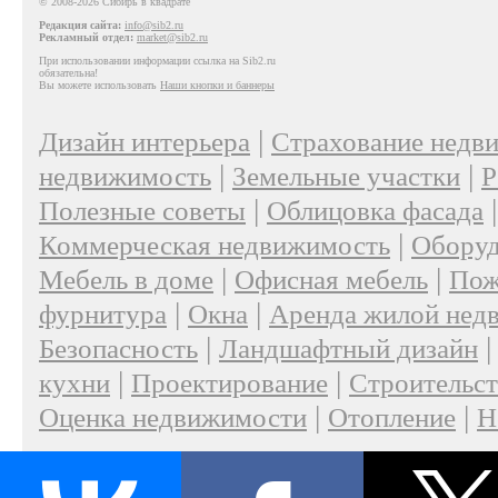
© 2008-2026 Сибирь в квадрате
Редакция сайта:
info@sib2.ru
Рекламный отдел:
market@sib2.ru
При использовании информации ссылка на Sib2.ru
обязательна!
Вы можете использовать
Наши кнопки и баннеры
|
Дизайн интерьера
Страхование недв
|
|
недвижимость
Земельные участки
Р
|
Полезные советы
Облицовка фасада
|
Коммерческая недвижимость
Оборуд
|
|
Мебель в доме
Офисная мебель
Пож
|
|
фурнитура
Окна
Аренда жилой нед
|
Безопасность
Ландшафтный дизайн
|
|
кухни
Проектирование
Строительс
|
|
Оценка недвижимости
Отопление
Н
|
О проекте