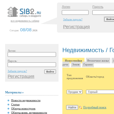
Логин
Пароль
Забыли пароль?
вся недвижимость сибири
Регистрация
08/08
Сегодня:
.
2026
Недвижимость / Г
Логин:
Новостройки
Вторичное жилье
Пароль:
дачи
Земля
Гаражи
Забыли пароль?
Тип
Регистрация
Область/город
предложения
Материалы »
Новости недвижимости
Статьи
Подробный поиск
Обзоры новостроек
Обзоры комм. недвижимости