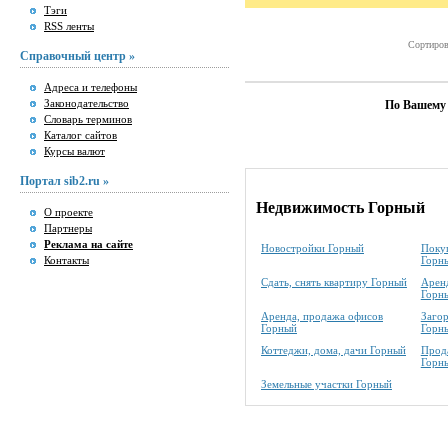
Тэги
RSS ленты
Сортиров
Справочный центр »
Адреса и телефоны
Законодательство
По Вашему 
Словарь терминов
Каталог сайтов
Курсы валют
Портал sib2.ru »
Недвижимость Горный
О проекте
Партнеры
Реклама на сайте
Новостройки Горный
Покуп
Контакты
Горн
Сдать, снять квартиру Горный
Аренд
Горн
Аренда, продажа офисов
Заго
Горный
Горн
Коттеджи, дома, дачи Горный
Прода
Горн
Земельные участки Горный