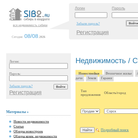
Логин
Пароль
Забыли пароль?
вся недвижимость сибири
Регистрация
08/08
Сегодня:
.
2026
Недвижимость / С
Логин:
Новостройки
Вторичное жилье
Пароль:
дачи
Земля
Гаражи
Забыли пароль?
Тип
Регистрация
Область/город
предложения
Материалы »
Новости недвижимости
Статьи
Подробный поиск
Обзоры новостроек
Обзоры комм. недвижимости