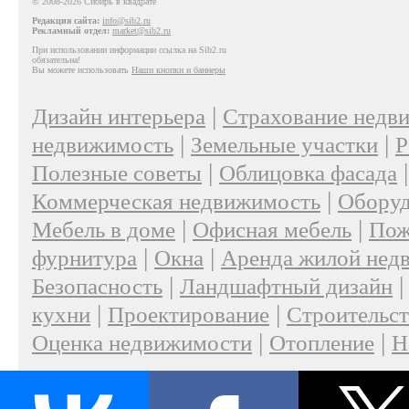
© 2008-2026 Сибирь в квадрате
Редакция сайта:
info@sib2.ru
Рекламный отдел:
market@sib2.ru
При использовании информации ссылка на Sib2.ru
обязательна!
Вы можете использовать
Наши кнопки и баннеры
|
Дизайн интерьера
Страхование недв
|
|
недвижимость
Земельные участки
Р
|
Полезные советы
Облицовка фасада
|
Коммерческая недвижимость
Оборуд
|
|
Мебель в доме
Офисная мебель
Пож
|
|
фурнитура
Окна
Аренда жилой нед
|
Безопасность
Ландшафтный дизайн
|
|
кухни
Проектирование
Строительс
|
|
Оценка недвижимости
Отопление
Н
|
О проекте