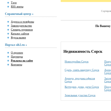
Тэги
RSS ленты
Сортиров
Справочный центр »
Адреса и телефоны
Законодательство
По Вашему 
Словарь терминов
Каталог сайтов
Курсы валют
Портал sib2.ru »
Недвижимость Сорск
О проекте
Партнеры
Реклама на сайте
Новостройки Сорск
Покуп
Контакты
Сорс
Сдать, снять квартиру Сорск
Аренд
Сорс
Аренда, продажа офисов
Заго
Сорск
Сорс
Коттеджи, дома, дачи Сорск
Прода
Сорс
Земельные участки Сорск