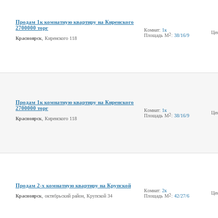
Продам 1к комнатную квартиру на Киренского
2700000 торг
Комнат:
1к
Це
2
Площадь М
:
38
/16
/9
Красноярск
, Киренского 118
Продам 1к комнатную квартиру на Киренского
2700000 торг
Комнат:
1к
Це
2
Площадь М
:
38
/16
/9
Красноярск
, Киренского 118
Продам 2-х комнатную квартиру на Крупской
Комнат:
2к
Це
2
Красноярск
, октябрьский район, Крупской 34
Площадь М
:
42
/27
/6