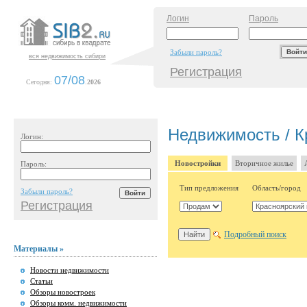
Логин
Пароль
Забыли пароль?
вся недвижимость сибири
Регистрация
07/08
Сегодня:
.
2026
Недвижимость / К
Логин:
Новостройки
Вторичное жилье
Пароль:
Тип предложения
Область/город
Забыли пароль?
Регистрация
Подробный поиск
Материалы »
Новости недвижимости
Статьи
Обзоры новостроек
Обзоры комм. недвижимости