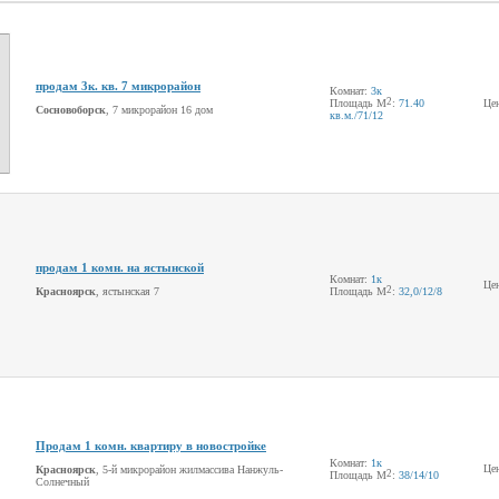
продам 3к. кв. 7 микрорайон
Комнат:
3к
2
Площадь М
:
71.40
Це
Сосновоборск
, 7 микрорайон 16 дом
кв.м.
/71
/12
продам 1 комн. на ястынской
Комнат:
1к
Це
2
Красноярск
, ястынская 7
Площадь М
:
32,0
/12
/8
Продам 1 комн. квартиру в новостройке
Комнат:
1к
Це
Красноярск
, 5-й микрорайон жилмассива Нанжуль-
2
Площадь М
:
38
/14
/10
Солнечный