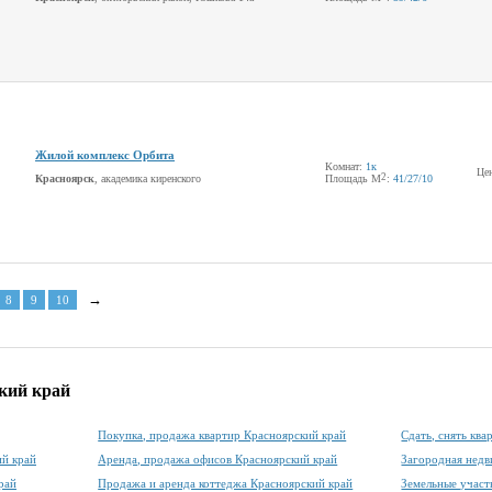
Жилой комплекс Орбита
Комнат:
1к
Це
2
Красноярск
, академика киренского
Площадь М
:
41
/27
/10
→
8
9
10
кий край
Покупка, продажа квартир Красноярский край
Сдать, снять кв
ий край
Аренда, продажа офисов Красноярский край
Загородная недв
рай
Продажа и аренда коттеджа Красноярский край
Земельные участ