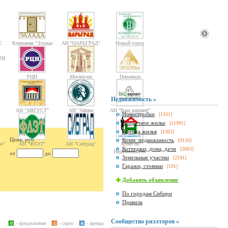
Е
Компания "Эллада
АН "ЦАРЬГРАД"
Новый город
2000"
ТИ
РЦН
Мегаполис
Пирамида
Недвижимость »
АН "АВГУСТ"
АН "Афина
АН "Ваш вариант"
Новостройки
[1331]
Паллада"
Вторичное жилье
[11991]
Аренда жилья
[1362]
Цена, руб
Комм. недвижимость
[9116]
е"
АН "ФЛЭТ"
АН "Сибград"
Агент по
Коттеджи, дома, дачи
[3083]
Недвижимости
от
до
Земельные участки
[2241]
Гаражи, стоянки
[191]
Добавить объявление
По городам Сибири
Правила
Сообщество риэлторов »
- предложение
- спрос
- аренда