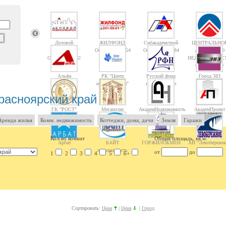
Деловой
ЖИЛФОНД
Сибакадемстрой
ЦЕНТРАЛЬНО
Новосибирск
Объектов: 14754
Объектов: 10084
АГЕНТСТВО
Объектов: 1362
НЕДВИЖИМОС
Объектов: 10
Альфа
РК "Центр
Русский фонд
Город 383
недвижимости"
недвижимости
расноярский край
ГК "РОСТ"
Мегаполис
АкадемНедвижимость
АкадемПроект
Аренда жилья
Комм. недвижимость
Коттеджи, дома, дачи
Земля
Гаражи
Кол-во комнат
Общая площадь, кв.м.
Арбат
БАЙТ
ГОРЖИЛОБМЕН
АН "Левобережно
недвижимость
от
до
1
2
3
4
5
6+
Сортировать:
Цена
|
Цена
|
Город