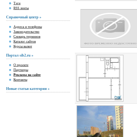
Тэги
RSS ленты
Справочный центр »
Адреса и телефоны
Законодательство
Словарь терминов
Каталог сайтов
Курсы валют
Портал sib2.ru »
О проекте
Партнеры
Реклама на сайте
Контакты
Новые статьи категории »