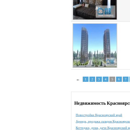
←
1
2
3
4
5
6
7
Недвижимость Красноярс
Новостройки Красноярский край
Аренда, продажа складов Красноярск
Коттеджи, дома, дачи Красноярский к