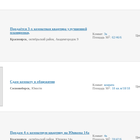
Продаётся 3-х комнатная квартира улучшенной
планировки,
Комнат:
3к
Це
2
Площадь М
:
62
/46
/6
Красноярск
, октябрьский район, Академгородок 9
Сдам комнату в общежитии
Комнат:
комната
Це
2
Сосновоборск
, Юности
Площадь М
:
18 кв.м
/18
/18
Продам 4-х комнатную квартиру на Юшкова 14а
Комнат:
4к
Це
2
Красноярск
, октябрьский район, Юшкова 14а
Площадь М
:
59
/42
/6