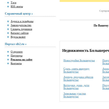
Тэги
RSS ленты
Сортиров
Справочный центр »
Адреса и телефоны
Законодательство
По Вашему 
Словарь терминов
Каталог сайтов
Курсы валют
Портал sib2.ru »
Недвижимость Большереч
О проекте
Партнеры
Реклама на сайте
Новостройки Большеречье
Покуп
Контакты
Боль
Сдать, снять квартиру
Аренд
Большеречье
Боль
Аренда, продажа офисов
Заго
Большеречье
Боль
Коттеджи, дома, дачи
Прода
Большеречье
Боль
Земельные участки
Большеречье