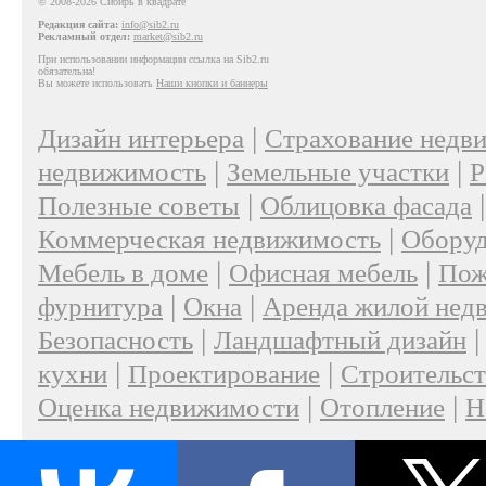
© 2008-2026 Сибирь в квадрате
Редакция сайта:
info@sib2.ru
Рекламный отдел:
market@sib2.ru
При использовании информации ссылка на Sib2.ru
обязательна!
Вы можете использовать
Наши кнопки и баннеры
|
Дизайн интерьера
Страхование недв
|
|
недвижимость
Земельные участки
Р
|
Полезные советы
Облицовка фасада
|
Коммерческая недвижимость
Оборуд
|
|
Мебель в доме
Офисная мебель
Пож
|
|
фурнитура
Окна
Аренда жилой нед
|
Безопасность
Ландшафтный дизайн
|
|
кухни
Проектирование
Строительс
|
|
Оценка недвижимости
Отопление
Н
|
О проекте