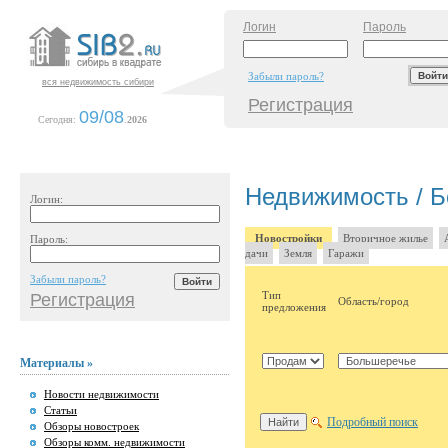
Логин
Пароль
Забыли пароль?
вся недвижимость сибири
Регистрация
09/08
Сегодня:
.
2026
Недвижимость / 
Логин:
Новостройки
Вторичное жилье
Пароль:
дачи
Земля
Гаражи
Забыли пароль?
Тип
Регистрация
Область/город
предложения
Материалы »
Новости недвижимости
Статьи
Подробный поиск
Обзоры новостроек
Обзоры комм. недвижимости