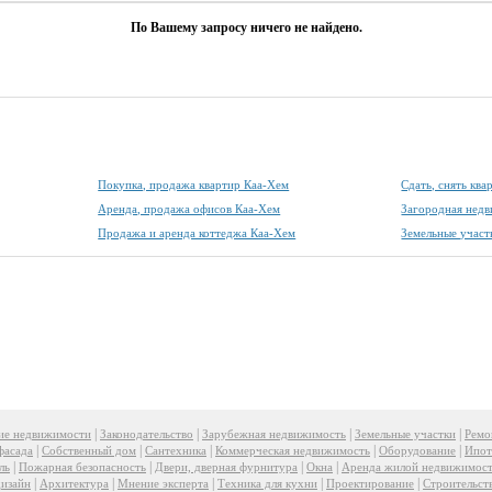
По Вашему запросу ничего не найдено.
Покупка, продажа квартир Каа-Хем
Сдать, снять кв
Аренда, продажа офисов Каа-Хем
Загородная нед
Продажа и аренда коттеджа Каа-Хем
Земельные участ
|
|
|
|
ие недвижимости
Законодательство
Зарубежная недвижимость
Земельные участки
Ремо
|
|
|
|
|
фасада
Собственный дом
Сантехника
Коммерческая недвижимость
Оборудование
Ипот
|
|
|
|
ль
Пожарная безопасность
Двери, дверная фурнитура
Окна
Аренда жилой недвижимос
|
|
|
|
|
изайн
Архитектура
Мнение эксперта
Техника для кухни
Проектирование
Строительст