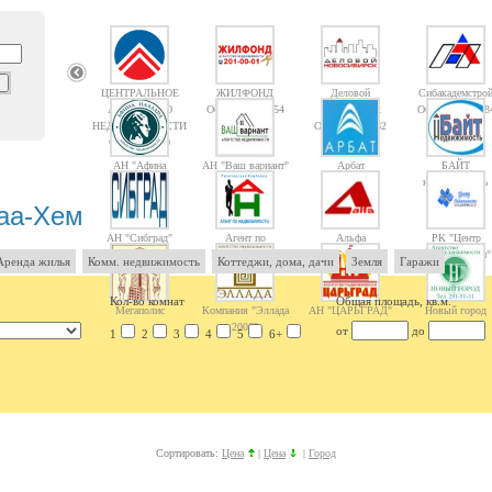
ЦЕНТРАЛЬНОЕ
ЖИЛФОНД
Деловой
Сибакадемстро
АГЕНТСТВО
Объектов: 14754
Новосибирск
Объектов: 1008
НЕДВИЖИМОСТИ
Объектов: 1362
Объектов: 10
АН "Афина
АН "Ваш вариант"
Арбат
БАЙТ
Паллада"
недвижимость
аа-Хем
АН "Сибград"
Агент по
Альфа
РК "Центр
Недвижимости
недвижимости"
Аренда жилья
Комм. недвижимость
Коттеджи, дома, дачи
Земля
Гаражи
Кол-во комнат
Общая площадь, кв.м.
Мегаполис
Компания "Эллада
АН "ЦАРЬГРАД"
Новый город
2000"
от
до
1
2
3
4
5
6+
Сортировать:
Цена
|
Цена
|
Город