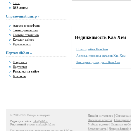
Тэги
RSS ленты
Справочный центр »
Адреса и телефоны
Законодательство
Словарь терминов
Недвижимость Каа-Хем
Каталог сайтов
Курсы валют
Новостройки Каа-Хем
Портал sib2.ru »
Аренда, продажа складов Каа-Хем
О проекте
Коттеджи, дома, дачи Каа-Хем
Партнеры
Реклама на сайте
Контакты
© 2008-2026 Сибирь в квадрате
|
Дизайн интерьера
Страхован
|
Полезные советы
Облицовка 
Редакция сайта:
info@sib2.ru
|
Мебель в доме
Офисная мебе
Рекламный отдел:
market@sib2.ru
|
Безопасность
Ландшафтный д
При использовании информации ссылка на Sib2.ru