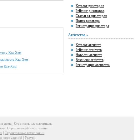
Каталог риэлторов
Рейтинг риэлторов
Статьи от риэлторов
Поиск риэлтора
Регистрация риэлтора
Агентства »
Каталог агентств
Рейтинг агентств
артиру Каа-Хем
Новости агентств
вижимость Каа-Хем
Вакансии агентств
Регистрация агентства
ки Каа-Хем
|
нт дома
Строительные материалы
|
ека
Строительный инструмент
|
ти
Строительные технологии
|
во сооружений
Услуги