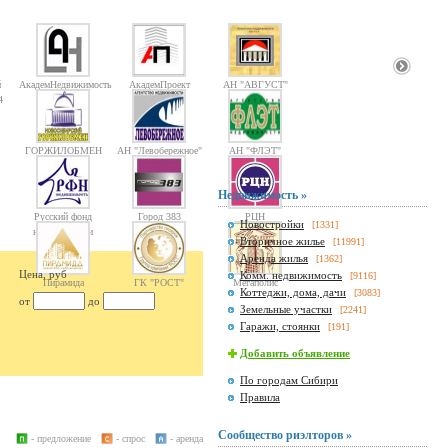
й
АкадемНедвижимость
АкадемПроект
АН "АВГУСТ"
4
ГОРЖИЛОБМЕН
АН "Левобережное"
АН "ФЛЭТ"
Недвижимость »
Русский фонд
Город 383
РЦН
Новостройки
[1331]
недвижимости
Вторичное жилье
[11991]
Аренда жилья
[1362]
Цена, руб
Комм. недвижимость
[9116]
Пирамида
ГК "РОСТ"
Мегаполис
Коттеджи, дома, дачи
[3083]
от
до
Земельные участки
[2241]
Гаражи, стоянки
[191]
Добавить объявление
По городам Сибири
Правила
Сообщество риэлторов »
- предложение
- спрос
- аренда