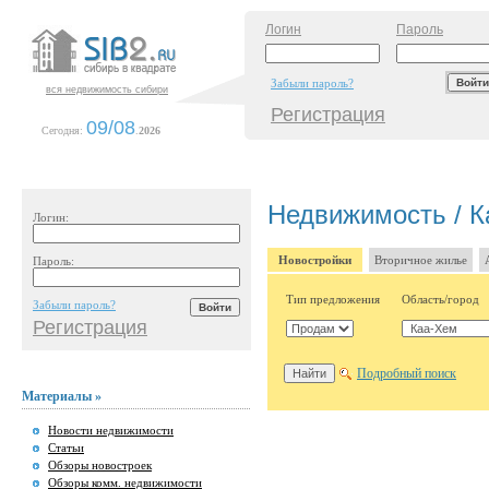
Логин
Пароль
Забыли пароль?
вся недвижимость сибири
Регистрация
09/08
Сегодня:
.
2026
Недвижимость / К
Логин:
Новостройки
Вторичное жилье
Пароль:
Тип предложения
Область/город
Забыли пароль?
Регистрация
Подробный поиск
Материалы »
Новости недвижимости
Статьи
Обзоры новостроек
Обзоры комм. недвижимости