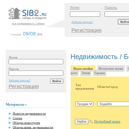
Логин
Пароль
Забыли пароль?
вся недвижимость сибири
Регистрация
09/08
Сегодня:
.
2026
Недвижимость / 
Логин:
Новостройки
Вторичное жилье
Пароль:
дачи
Земля
Гаражи
Забыли пароль?
Тип
Регистрация
Область/город
предложения
Материалы »
Новости недвижимости
Статьи
Подробный поиск
Обзоры новостроек
Обзоры комм. недвижимости