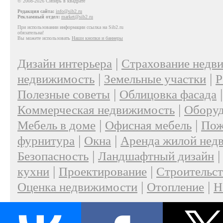
© 2008-2026 Сибирь в квадрате
Редакция сайта:
info@sib2.ru
Рекламный отдел:
market@sib2.ru
При использовании информации ссылка на Sib2.ru
обязательна!
Вы можете использовать
Наши кнопки и баннеры
|
Дизайн интерьера
Страхование недв
|
|
недвижимость
Земельные участки
Р
|
Полезные советы
Облицовка фасада
|
Коммерческая недвижимость
Оборуд
|
|
Мебель в доме
Офисная мебель
Пож
|
|
фурнитура
Окна
Аренда жилой нед
|
Безопасность
Ландшафтный дизайн
|
|
кухни
Проектирование
Строительс
|
|
Оценка недвижимости
Отопление
Н
|
О проекте