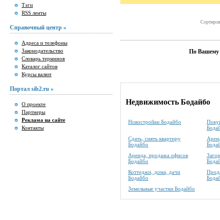
Тэги
RSS ленты
Сортиров
Справочный центр »
Адреса и телефоны
Законодательство
По Вашему 
Словарь терминов
Каталог сайтов
Курсы валют
Портал sib2.ru »
Недвижимость Бодайбо
О проекте
Партнеры
Реклама на сайте
Новостройки Бодайбо
Покуп
Контакты
Бода
Сдать, снять квартиру
Аренд
Бодайбо
Бода
Аренда, продажа офисов
Заго
Бодайбо
Бода
Коттеджи, дома, дачи
Прода
Бодайбо
Бода
Земельные участки Бодайбо