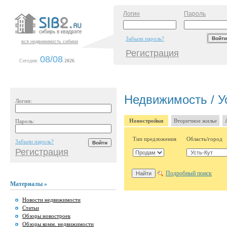
Логин
Пароль
Забыли пароль?
вся недвижимость сибири
Регистрация
08/08
Сегодня:
.
2026
Недвижимость / У
Логин:
Новостройки
Вторичное жилье
Пароль:
Тип предложения
Область/город
Забыли пароль?
Регистрация
Подробный поиск
Материалы »
Новости недвижимости
Статьи
Обзоры новостроек
Обзоры комм. недвижимости