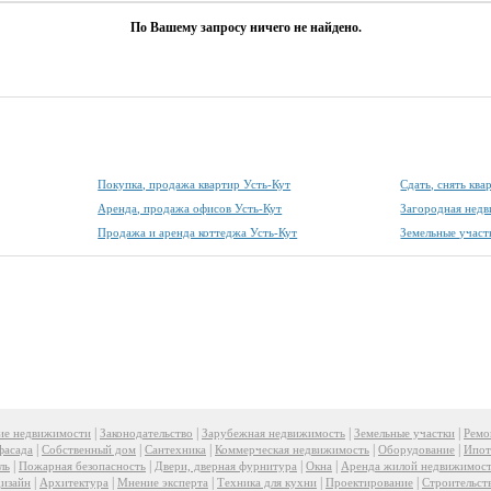
По Вашему запросу ничего не найдено.
Покупка, продажа квартир Усть-Кут
Сдать, снять ква
Аренда, продажа офисов Усть-Кут
Загородная недв
Продажа и аренда коттеджа Усть-Кут
Земельные участ
|
|
|
|
ие недвижимости
Законодательство
Зарубежная недвижимость
Земельные участки
Ремо
|
|
|
|
|
фасада
Собственный дом
Сантехника
Коммерческая недвижимость
Оборудование
Ипот
|
|
|
|
ль
Пожарная безопасность
Двери, дверная фурнитура
Окна
Аренда жилой недвижимос
|
|
|
|
|
изайн
Архитектура
Мнение эксперта
Техника для кухни
Проектирование
Строительст