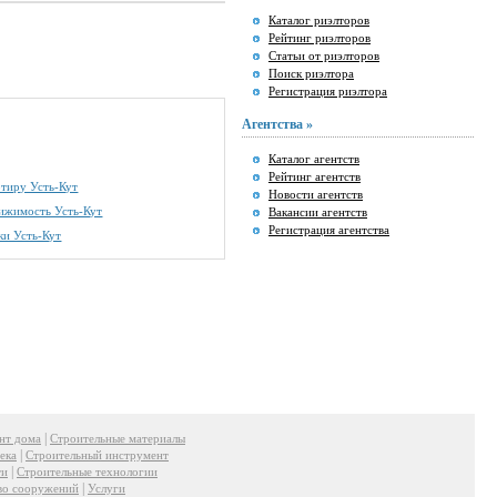
Каталог риэлторов
Рейтинг риэлторов
Статьи от риэлторов
Поиск риэлтора
Регистрация риэлтора
Агентства »
Каталог агентств
Рейтинг агентств
ртиру Усть-Кут
Новости агентств
ижимость Усть-Кут
Вакансии агентств
Регистрация агентства
ки Усть-Кут
|
нт дома
Строительные материалы
|
ека
Строительный инструмент
|
ти
Строительные технологии
|
во сооружений
Услуги