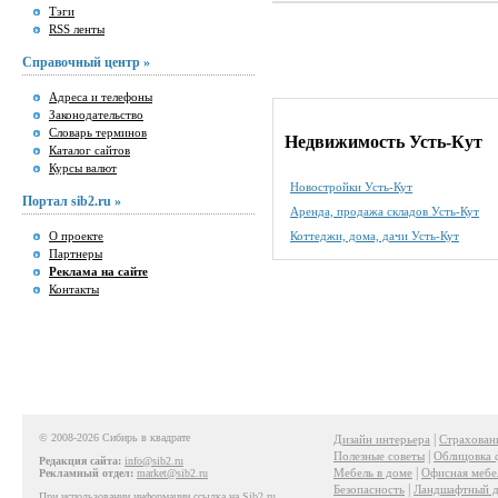
Тэги
RSS ленты
Справочный центр »
Адреса и телефоны
Законодательство
Словарь терминов
Недвижимость Усть-Кут
Каталог сайтов
Курсы валют
Новостройки Усть-Кут
Портал sib2.ru »
Аренда, продажа складов Усть-Кут
О проекте
Коттеджи, дома, дачи Усть-Кут
Партнеры
Реклама на сайте
Контакты
© 2008-2026 Сибирь в квадрате
|
Дизайн интерьера
Страхован
|
Полезные советы
Облицовка 
Редакция сайта:
info@sib2.ru
|
Мебель в доме
Офисная мебе
Рекламный отдел:
market@sib2.ru
|
Безопасность
Ландшафтный д
При использовании информации ссылка на Sib2.ru