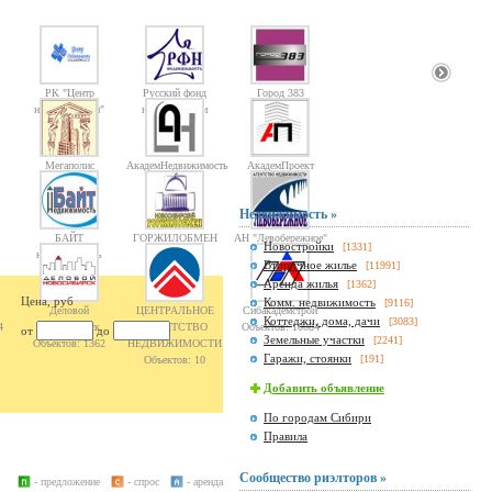
РК "Центр
Русский фонд
Город 383
недвижимости"
недвижимости
Мегаполис
АкадемНедвижимость
АкадемПроект
Недвижимость »
БАЙТ
ГОРЖИЛОБМЕН
АН "Левобережное"
Новостройки
[1331]
недвижимость
Вторичное жилье
[11991]
Аренда жилья
[1362]
Цена, руб
Комм. недвижимость
[9116]
Деловой
ЦЕНТРАЛЬНОЕ
Сибакадемстрой
Коттеджи, дома, дачи
[3083]
4
Новосибирск
АГЕНТСТВО
Объектов: 10084
от
до
Земельные участки
[2241]
Объектов: 1362
НЕДВИЖИМОСТИ
Гаражи, стоянки
[191]
Объектов: 10
Добавить объявление
По городам Сибири
Правила
Сообщество риэлторов »
- предложение
- спрос
- аренда