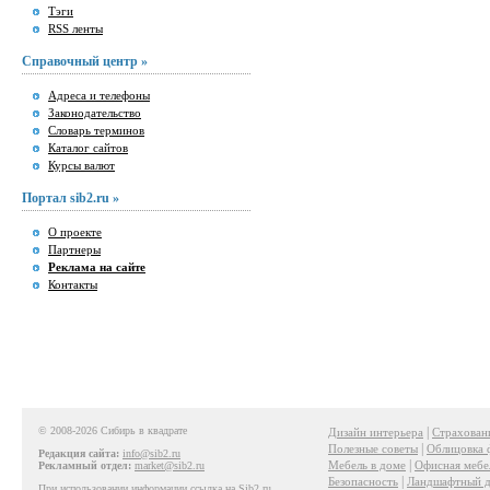
Тэги
RSS ленты
Справочный центр »
Адреса и телефоны
Законодательство
Словарь терминов
Каталог сайтов
Курсы валют
Портал sib2.ru »
О проекте
Партнеры
Реклама на сайте
Контакты
© 2008-2026 Сибирь в квадрате
|
Дизайн интерьера
Страхован
|
Полезные советы
Облицовка 
Редакция сайта:
info@sib2.ru
|
Мебель в доме
Офисная мебе
Рекламный отдел:
market@sib2.ru
|
Безопасность
Ландшафтный д
При использовании информации ссылка на Sib2.ru