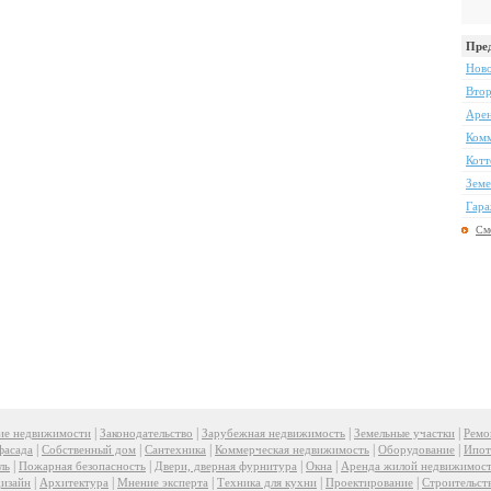
Пре
Нов
Втор
Арен
Комм
Котт
Земе
Гара
См
|
|
|
|
ие недвижимости
Законодательство
Зарубежная недвижимость
Земельные участки
Ремо
|
|
|
|
|
фасада
Собственный дом
Сантехника
Коммерческая недвижимость
Оборудование
Ипот
|
|
|
|
ль
Пожарная безопасность
Двери, дверная фурнитура
Окна
Аренда жилой недвижимос
|
|
|
|
|
изайн
Архитектура
Мнение эксперта
Техника для кухни
Проектирование
Строительст