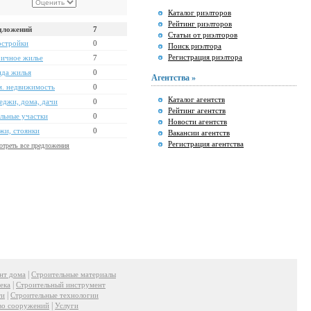
Каталог риэлторов
Рейтинг риэлторов
дложений
7
Статьи от риэлторов
остройки
0
Поиск риэлтора
Регистрация риэлтора
ичное жилье
7
да жилья
0
Агентства »
. недвижимость
0
Каталог агентств
еджи, дома, дачи
0
Рейтинг агентств
льные участки
0
Новости агентств
жи, стоянки
0
Вакансии агентств
Регистрация агентства
отреть все предложения
|
нт дома
Строительные материалы
|
ека
Строительный инструмент
|
ти
Строительные технологии
|
во сооружений
Услуги