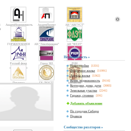
й
АкадемНедвижимость
АкадемПроект
АН "АВГУСТ"
4
ГОРЖИЛОБМЕН
АН "Левобережное"
АН "ФЛЭТ"
Недвижимость »
Русский фонд
Город 383
РЦН
Новостройки
[1331]
недвижимости
Вторичное жилье
[11991]
Аренда жилья
[1362]
Комм. недвижимость
[9116]
Пирамида
ГК "РОСТ"
Мегаполис
Коттеджи, дома, дачи
[3083]
Земельные участки
[2241]
Гаражи, стоянки
[191]
Добавить объявление
По городам Сибири
Правила
Сообщество риэлторов »