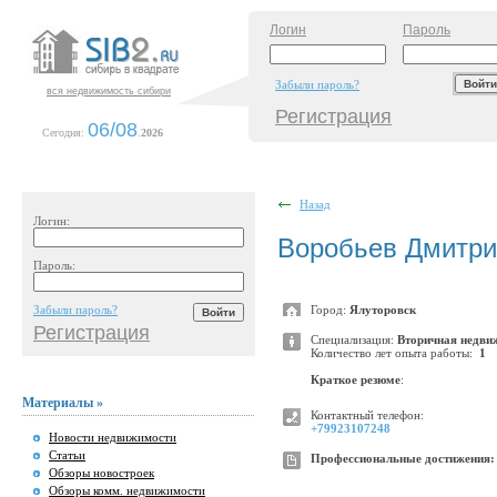
Логин
Пароль
Забыли пароль?
вся недвижимость сибири
Регистрация
06/08
Сегодня:
.
2026
Назад
Логин:
Воробьев Дмитри
Пароль:
Забыли пароль?
Город:
Ялуторовск
Регистрация
Специализация:
Вторичная недви
Количество лет опыта работы:
1
Краткое резюме
:
Материалы »
Контактный телефон:
+79923107248
Новости недвижимости
Статьи
Профессиональные достижения:
Обзоры новостроек
Обзоры комм. недвижимости