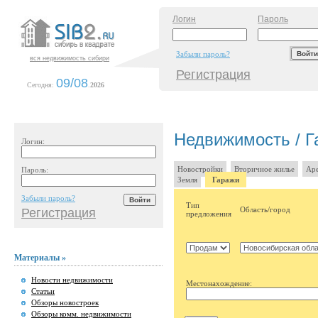
Логин
Пароль
Забыли пароль?
вся недвижимость сибири
Регистрация
09/08
Сегодня:
.
2026
Недвижимость / Га
Логин:
Новостройки
Вторичное жилье
Аре
Пароль:
Земля
Гаражи
Забыли пароль?
Тип
Область/город
Регистрация
предложения
Материалы »
Новости недвижимости
Местонахождение:
Статьи
Обзоры новостроек
Обзоры комм. недвижимости