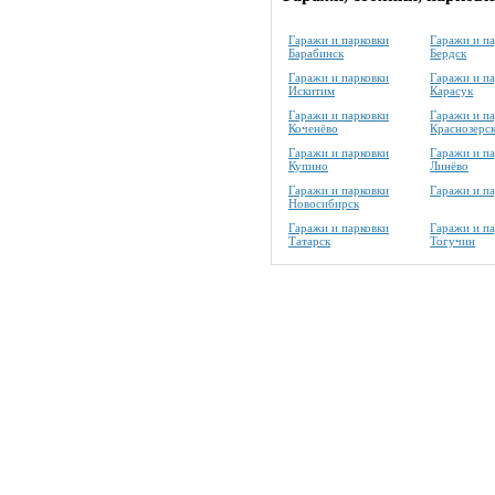
Гаражи и парковки
Гаражи и п
Барабинск
Бердск
Гаражи и парковки
Гаражи и п
Искитим
Карасук
Гаражи и парковки
Гаражи и п
Коченёво
Краснозерс
Гаражи и парковки
Гаражи и п
Купино
Линёво
Гаражи и парковки
Гаражи и п
Новосибирск
Гаражи и парковки
Гаражи и п
Татарск
Тогучин