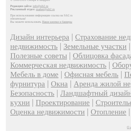
Редакция сайта:
info@sib2.ru
Рекламный отдел:
market@sib2.ru
При использовании информации ссылка на Sib2.ru
обязательна!
Вы можете использовать
Наши кнопки и баннеры
|
Дизайн интерьера
Страхование не
|
недвижимость
Земельные участки
|
Полезные советы
Облицовка фасад
|
Коммерческая недвижимость
Обор
|
|
Мебель в доме
Офисная мебель
П
|
|
фурнитура
Окна
Аренда жилой н
|
Безопасность
Ландшафтный дизай
|
|
кухни
Проектирование
Строитель
|
Оценка недвижимости
Отопление
О 