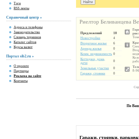
Тэги
RSS ленты
Справочный центр »
Риелтор Беливанцева В
Адреса и телефоны
Гор
Законодательство
Предложений
10
рие
Словарь терминов
Том
Новостройки
4
Каталог сайтов
Кра
Вторичное жилье
6
Спе
Курсы валют
Аренда жилья
0
Вто
Комм. недвижимость
0
нед
Портал sib2.ru »
Коли
Коттеджи, дома,
0
раб
дачи
О проекте
Тел
Земельные участки
0
8-9
Партнеры
Гаражи, стоянки
0
Реклама на сайте
Контакты
Сор
По Ваш
Гаражи, стоянки, парковк