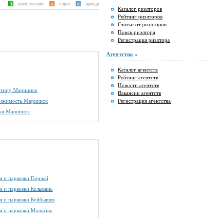
- предложение
- спрос
- аренда
Каталог риэлторов
Рейтинг риэлторов
Статьи от риэлторов
Поиск риэлтора
Регистрация риэлтора
Агентства »
Каталог агентств
Рейтинг агентств
Новости агентств
артиру Мариинск
Вакансии агентств
вижимость Мариинск
Регистрация агентства
тки Мариинск
и и парковки Горный
и и парковки Колывань
и и парковки Куйбышев
и и парковки Мошково