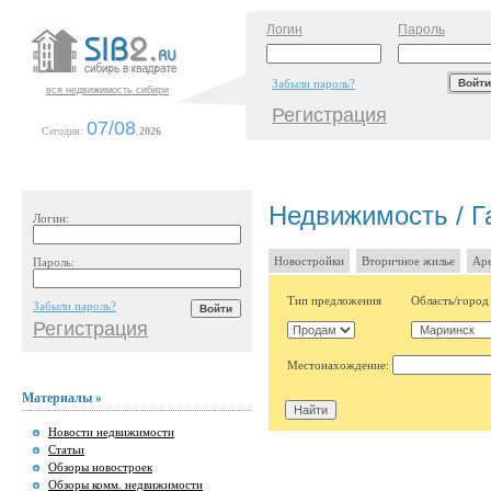
Логин
Пароль
Забыли пароль?
вся недвижимость сибири
Регистрация
07/08
Сегодня:
.
2026
Недвижимость / Г
Логин:
Новостройки
Вторичное жилье
Аре
Пароль:
Тип предложения
Область/город
Забыли пароль?
Регистрация
Местонахождение:
Материалы »
Новости недвижимости
Статьи
Обзоры новостроек
Обзоры комм. недвижимости