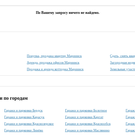
По Вашему запросу ничего не найдено.
Покупка, продажа квартир Мариинск
Сдать, снять кв
Аренда, продажа офисов Мариинск
Загородная нед
Продажа и аренда коттеджа Мариинск
Земельные учас
и по городам
Гаражи и парковки Бердск
Гаражи и парковки Болотное
Гараж
Гаражи и парковки Карасук
Гаражи и парковки Каргат
Гараж
Гаражи и парковки Краснозерское
Гаражи и парковки Краснообск
Гараж
Гаражи и парковки Линёво
Гаражи и парковки Маслянино
Гараж