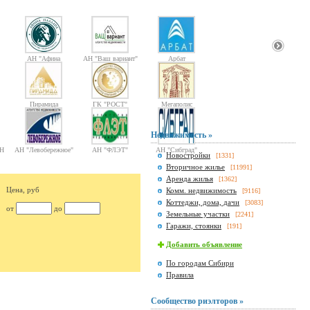
АН "Афина
АН "Ваш вариант"
Арбат
Паллада"
Пирамида
ГК "РОСТ"
Мегаполис
Недвижимость »
Н
АН "Левобережное"
АН "ФЛЭТ"
АН "Сибград"
Новостройки
[1331]
Вторичное жилье
[11991]
Аренда жилья
[1362]
Цена, руб
Комм. недвижимость
[9116]
Коттеджи, дома, дачи
[3083]
от
до
Земельные участки
[2241]
Гаражи, стоянки
[191]
Добавить объявление
По городам Сибири
Правила
Сообщество риэлторов »