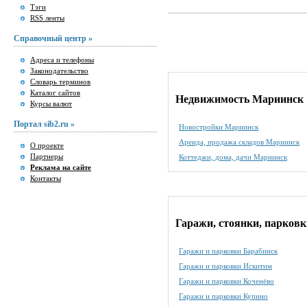
Тэги
RSS ленты
Справочный центр »
Адреса и телефоны
Законодательство
Словарь терминов
Каталог сайтов
Недвижимость Мариинск
Курсы валют
Портал sib2.ru »
Новостройки Мариинск
Аренда, продажа складов Мариинск
О проекте
Партнеры
Коттеджи, дома, дачи Мариинск
Реклама на сайте
Контакты
Гаражи, стоянки, парковк
Гаражи и парковки Барабинск
Гаражи и парковки Искитим
Гаражи и парковки Коченёво
Гаражи и парковки Купино