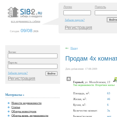
Логин
Пароль
Забыли пароль?
вся недвижимость сибири
Регистрация
09/08
Сегодня:
.
2026
Назад
Логин:
Продам 4х комна
Пароль:
Дата добавления: 17-08-2009
Забыли пароль?
Регистрация
Горный
,
ул. Молодежная, 13
Тип недвижимости: Вторичное жилье
2
Площадь, м
:
63
Материалы »
2
Жилая, м
:
46
Новости недвижимости
2
Кухня, м
:
6
Статьи
Количество комнат:
3к
Обзоры новостроек
Обзоры комм. недвижимости
Балкон/лоджия:
нет