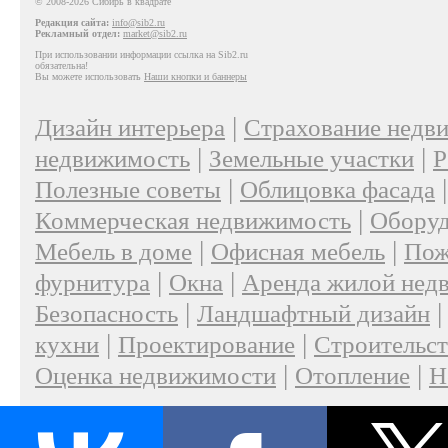
© 2008-2026 Сибирь в квадрате
Редакция сайта:
info@sib2.ru
Рекламный отдел:
market@sib2.ru
При использовании информации ссылка на Sib2.ru
обязательна!
Вы можете использовать
Наши кнопки и баннеры
|
Дизайн интерьера
Страхование недв
|
|
недвижимость
Земельные участки
Р
|
Полезные советы
Облицовка фасада
|
Коммерческая недвижимость
Оборуд
|
|
Мебель в доме
Офисная мебель
Пож
|
|
фурнитура
Окна
Аренда жилой нед
|
Безопасность
Ландшафтный дизайн
|
|
кухни
Проектирование
Строительс
|
|
Оценка недвижимости
Отопление
Н
|
О проекте