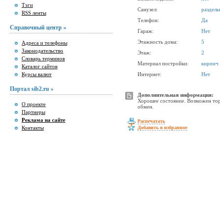
Тэги
Санузел:
раздел
RSS ленты
Телефон:
Да
Справочный центр »
Гараж:
Нет
Этажность дома:
5
Адреса и телефоны
Законодательство
Этаж:
2
Словарь терминов
Материал постройки:
кирпич
Каталог сайтов
Курсы валют
Интернет:
Нет
Портал sib2.ru »
Дополнительная информация:
Хорошее состояние. Возможен тор
О проекте
обмен.
Партнеры
Реклама на сайте
Распечатать
Контакты
Добавить в избранное