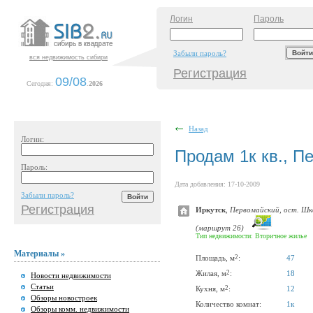
Логин
Пароль
Забыли пароль?
вся недвижимость сибири
Регистрация
09/08
Сегодня:
.
2026
Назад
Логин:
Продам 1к кв., 
Пароль:
Дата добавления: 17-10-2009
Забыли пароль?
Регистрация
Иркутск
,
Первомайский, ост. Шк
(маршрут 26)
Тип недвижимости: Вторичное жилье
Материалы »
2
Площадь, м
:
47
2
Жилая, м
:
18
Новости недвижимости
Статьи
2
Кухня, м
:
12
Обзоры новостроек
Количество комнат:
1к
Обзоры комм. недвижимости