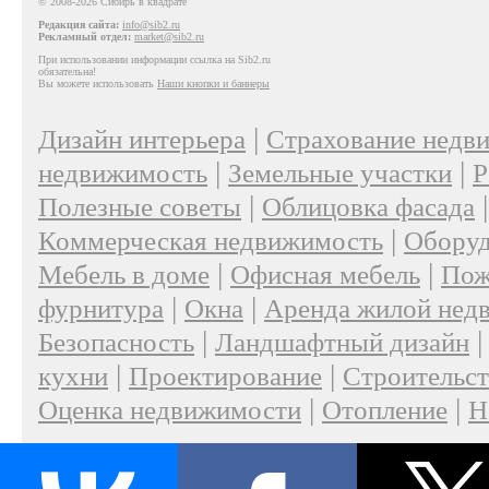
© 2008-2026 Сибирь в квадрате
Редакция сайта:
info@sib2.ru
Рекламный отдел:
market@sib2.ru
При использовании информации ссылка на Sib2.ru
обязательна!
Вы можете использовать
Наши кнопки и баннеры
|
Дизайн интерьера
Страхование недв
|
|
недвижимость
Земельные участки
Р
|
Полезные советы
Облицовка фасада
|
Коммерческая недвижимость
Оборуд
|
|
Мебель в доме
Офисная мебель
Пож
|
|
фурнитура
Окна
Аренда жилой нед
|
Безопасность
Ландшафтный дизайн
|
|
кухни
Проектирование
Строительс
|
|
Оценка недвижимости
Отопление
Н
|
О проекте