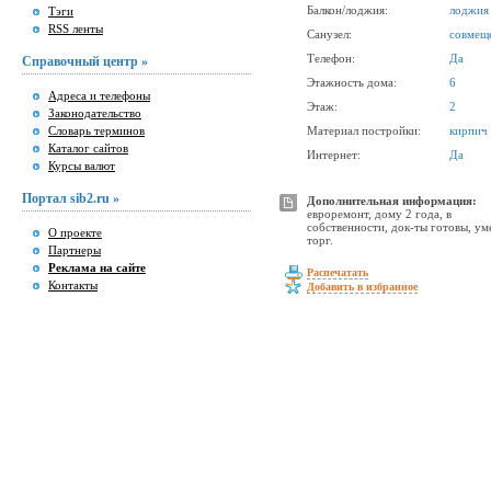
Балкон/лоджия:
лоджия
Тэги
RSS ленты
Санузел:
совмещ
Телефон:
Да
Справочный центр »
Этажность дома:
6
Адреса и телефоны
Этаж:
2
Законодательство
Словарь терминов
Материал постройки:
кирпич
Каталог сайтов
Интернет:
Да
Курсы валют
Портал sib2.ru »
Дополнительная информация:
евроремонт, дому 2 года, в
собственности, док-ты готовы, ум
О проекте
торг.
Партнеры
Реклама на сайте
Распечатать
Контакты
Добавить в избранное