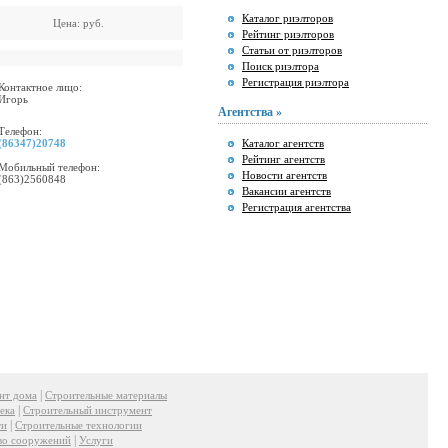
Каталог риэлторов
Цена:
руб.
Рейтинг риэлторов
Статьи от риэлторов
Поиск риэлтора
Регистрация риэлтора
Контактное лицо:
Игорь
Агентства »
Телефон:
(86347)20748
Каталог агентств
Рейтинг агентств
Мобильный телефон:
Новости агентств
(863)2560848
Вакансии агентств
Регистрация агентства
|
нт дома
Строительные материалы
|
ека
Строительный инструмент
|
ти
Строительные технологии
|
во сооружений
Услуги