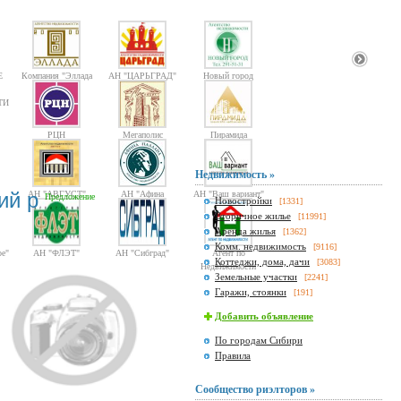
Е
Компания "Эллада
АН "ЦАРЬГРАД"
Новый город
2000"
ТИ
РЦН
Мегаполис
Пирамида
Недвижимость »
кий р
АН "АВГУСТ"
АН "Афина
АН "Ваш вариант"
Предложение
Новостройки
[1331]
Паллада"
Вторичное жилье
[11991]
Аренда жилья
[1362]
Комм. недвижимость
[9116]
е"
АН "ФЛЭТ"
АН "Сибград"
Агент по
Коттеджи, дома, дачи
[3083]
Недвижимости
Земельные участки
[2241]
Гаражи, стоянки
[191]
Добавить объявление
По городам Сибири
Правила
Сообщество риэлторов »