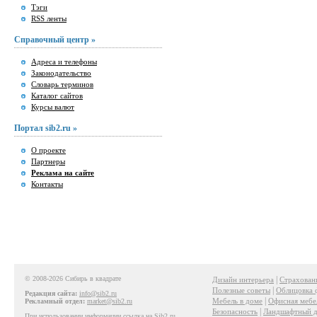
Тэги
RSS ленты
Справочный центр »
Адреса и телефоны
Законодательство
Словарь терминов
Каталог сайтов
Курсы валют
Портал sib2.ru »
О проекте
Партнеры
Реклама на сайте
Контакты
© 2008-2026 Сибирь в квадрате
|
Дизайн интерьера
Страхован
|
Полезные советы
Облицовка 
Редакция сайта:
info@sib2.ru
|
Мебель в доме
Офисная мебе
Рекламный отдел:
market@sib2.ru
|
Безопасность
Ландшафтный д
При использовании информации ссылка на Sib2.ru