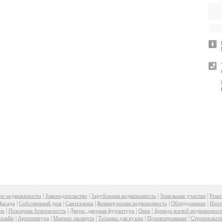
|
|
|
|
ие недвижимости
Законодательство
Зарубежная недвижимость
Земельные участки
Ремо
|
|
|
|
|
фасада
Собственный дом
Сантехника
Коммерческая недвижимость
Оборудование
Ипот
|
|
|
|
ль
Пожарная безопасность
Двери, дверная фурнитура
Окна
Аренда жилой недвижимос
|
|
|
|
|
изайн
Архитектура
Мнение эксперта
Техника для кухни
Проектирование
Строительст