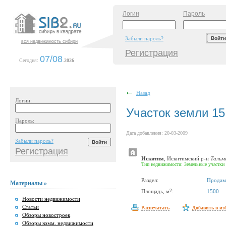
Логин
Пароль
Забыли пароль?
вся недвижимость сибири
Регистрация
07/08
Сегодня:
.
2026
Назад
Логин:
Участок земли 15
Пароль:
Дата добавления: 20-03-2009
Забыли пароль?
Регистрация
Искитим
, Искитимский р-н
Тальме
Тип недвижимости: Земельные участки
Раздел:
Продам
Материалы »
2
Площадь, м
:
1500
Новости недвижимости
Статьи
Распечатать
Добавить в из
Обзоры новостроек
Обзоры комм. недвижимости