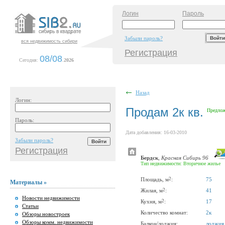
Логин
Пароль
Забыли пароль?
вся недвижимость сибири
Регистрация
08/08
Сегодня:
.
2026
Назад
Логин:
Продам 2к кв.
Предлож
Пароль:
Дата добавления: 16-03-2010
Забыли пароль?
Регистрация
Бердск
,
Красная Сибирь 96
Тип недвижимости: Вторичное жилье
2
Площадь, м
:
75
Материалы »
2
Жилая, м
:
41
Новости недвижимости
2
Кухня, м
:
17
Статьи
Количество комнат:
2к
Обзоры новостроек
Обзоры комм. недвижимости
Балкон/лоджия:
лоджия