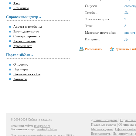
Тэги
Санузел:
совмещ
RSS ленты
Телефон:
Да
Справочный центр »
Этажность дома:
9
Этаж:
8
Адреса и телефоны
Законодательство
Материал постройки:
кирпич
Словарь терминов
Интернет:
Да
Каталог сайтов
Курсы валют
Распечатать
Добавить в из
Портал sib2.ru »
О проекте
Партнеры
Реклама на сайте
Контакты
© 2008-2026 Сибирь в квадрате
|
Дизайн интерьера
Страхован
|
Полезные советы
Облицовка 
Редакция сайта:
info@sib2.ru
|
Мебель в доме
Офисная мебе
Рекламный отдел:
market@sib2.ru
|
Безопасность
Ландшафтный д
При использовании информации ссылка на Sib2.ru