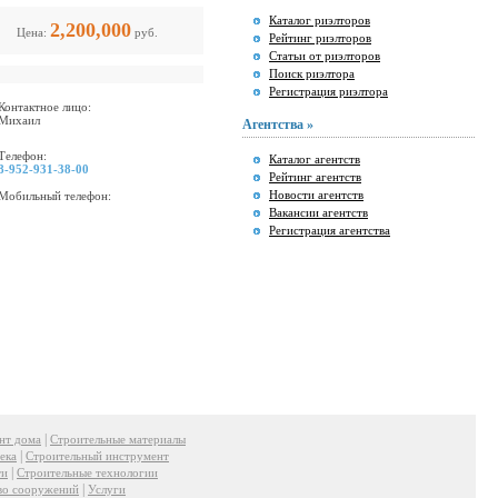
Каталог риэлторов
2,200,000
Цена:
руб.
Рейтинг риэлторов
Статьи от риэлторов
Поиск риэлтора
Регистрация риэлтора
Контактное лицо:
Михаил
Агентства »
Телефон:
Каталог агентств
8-952-931-38-00
Рейтинг агентств
Новости агентств
Мобильный телефон:
Вакансии агентств
Регистрация агентства
|
нт дома
Строительные материалы
|
ека
Строительный инструмент
|
ти
Строительные технологии
|
во сооружений
Услуги