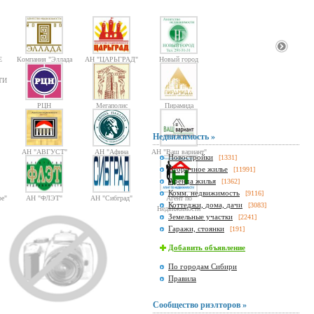
Е
Компания "Эллада
АН "ЦАРЬГРАД"
Новый город
2000"
ТИ
РЦН
Мегаполис
Пирамида
Недвижимость »
АН "АВГУСТ"
АН "Афина
АН "Ваш вариант"
Новостройки
[1331]
Паллада"
Вторичное жилье
[11991]
Аренда жилья
[1362]
Комм. недвижимость
[9116]
е"
АН "ФЛЭТ"
АН "Сибград"
Агент по
Коттеджи, дома, дачи
[3083]
Недвижимости
Земельные участки
[2241]
Гаражи, стоянки
[191]
Добавить объявление
По городам Сибири
Правила
Сообщество риэлторов »