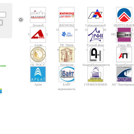
Деловой
ЖИЛФОНД
Сибакадемстрой
ЦЕНТРАЛЬНО
Новосибирск
Объектов: 14754
Объектов: 10084
АГЕНТСТВО
Объектов: 1362
НЕДВИЖИМОС
Объектов: 10
Альфа
РК "Центр
Русский фонд
Город 383
недвижимости"
недвижимости
ГК "РОСТ"
Мегаполис
АкадемНедвижимость
АкадемПроект
ение
Арбат
БАЙТ
ГОРЖИЛОБМЕН
АН "Левобережно
недвижимость