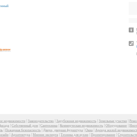
енный
бранное
|
|
|
|
ие недвижимости
Законодательство
Зарубежная недвижимость
Земельные участки
Ремо
|
|
|
|
|
фасада
Собственный дом
Сантехника
Коммерческая недвижимость
Оборудование
Ипот
|
|
|
|
ль
Пожарная безопасность
Двери, дверная фурнитура
Окна
Аренда жилой недвижимос
|
|
|
|
|
изайн
Архитектура
Мнение эксперта
Техника для кухни
Проектирование
Строительст