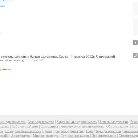
ьный
т
 счетчики,лоджия и балкон застеклены. Сдача - 4 квартал 2012г. С проектной
на сайте:"www.gorodroz.com"
бранное
|
|
|
|
ие недвижимости
Законодательство
Зарубежная недвижимость
Земельные участки
Ремо
|
|
|
|
|
фасада
Собственный дом
Сантехника
Коммерческая недвижимость
Оборудование
Ипот
|
|
|
|
ль
Пожарная безопасность
Двери, дверная фурнитура
Окна
Аренда жилой недвижимос
|
|
|
|
|
изайн
Архитектура
Мнение эксперта
Техника для кухни
Проектирование
Строительст