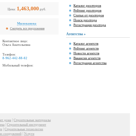
Каталог риэлторов
1,463,000
Цена:
руб.
Рейтинг риэлторов
Статьи от риэлторов
Поиск риэлтора
Милованова
Регистрация риэлтора
Смотреть все предложения
Агентства »
Контактное лицо:
Каталог агентств
Ольга Анатольевна
Рейтинг агентств
Новости агентств
Телефон:
8-962-442-88-02
Вакансии агентств
Регистрация агентства
Мобильный телефон:
|
нт дома
Строительные материалы
|
ека
Строительный инструмент
|
ти
Строительные технологии
|
во сооружений
Услуги