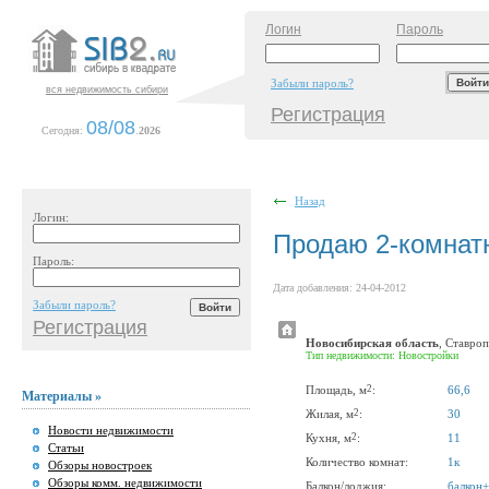
Логин
Пароль
Забыли пароль?
вся недвижимость сибири
Регистрация
08/08
Сегодня:
.
2026
Назад
Логин:
Продаю 2-комнатн
Пароль:
Дата добавления: 24-04-2012
Забыли пароль?
Регистрация
Новосибирская область
, Ставро
Тип недвижимости: Новостройки
2
Площадь, м
:
66,6
Материалы »
2
Жилая, м
:
30
Новости недвижимости
2
Кухня, м
:
11
Статьи
Количество комнат:
1к
Обзоры новостроек
Обзоры комм. недвижимости
Балкон/лоджия:
балкон