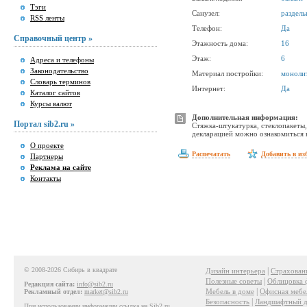
Тэги
Санузел:
раздел
RSS ленты
Телефон:
Да
Справочный центр »
Этажность дома:
16
Этаж:
6
Адреса и телефоны
Законодательство
Материал постройки:
моноли
Словарь терминов
Интернет:
Да
Каталог сайтов
Курсы валют
Дополнительная информация:
Портал sib2.ru »
Стяжка-штукатурка, стеклопакеты,
декларацией можно ознакомиться 
О проекте
Распечатать
Добавить в из
Партнеры
Реклама на сайте
Контакты
© 2008-2026 Сибирь в квадрате
|
Дизайн интерьера
Страхован
|
Полезные советы
Облицовка 
Редакция сайта:
info@sib2.ru
|
Мебель в доме
Офисная мебе
Рекламный отдел:
market@sib2.ru
|
Безопасность
Ландшафтный д
При использовании информации ссылка на Sib2.ru