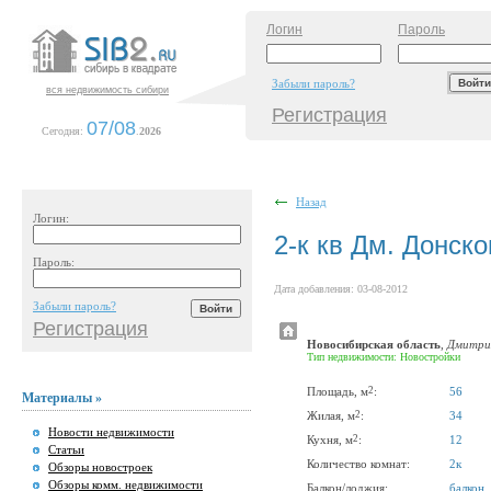
Логин
Пароль
Забыли пароль?
вся недвижимость сибири
Регистрация
07/08
Сегодня:
.
2026
Назад
Логин:
2-к кв Дм. Донск
Пароль:
Дата добавления: 03-08-2012
Забыли пароль?
Регистрация
Новосибирская область
,
Дмитрия
Тип недвижимости: Новостройки
2
Площадь, м
:
56
Материалы »
2
Жилая, м
:
34
Новости недвижимости
2
Кухня, м
:
12
Статьи
Количество комнат:
2к
Обзоры новостроек
Обзоры комм. недвижимости
Балкон/лоджия:
балкон