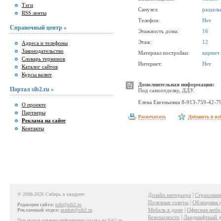
Тэги
Санузел:
раздел
RSS ленты
Телефон:
Нет
Справочный центр »
Этажность дома:
16
Этаж:
12
Адреса и телефоны
Законодательство
Материал постройки:
кирпич
Словарь терминов
Интернет:
Нет
Каталог сайтов
Курсы валют
Дополнительная информация:
Портал sib2.ru »
Под самоотделку, ДДУ.
Елена Евгеньевна 8-913-759-42-7
О проекте
Партнеры
Распечатать
Добавить в из
Реклама на сайте
Контакты
© 2008-2026 Сибирь в квадрате
|
Дизайн интерьера
Страхован
|
Полезные советы
Облицовка 
Редакция сайта:
info@sib2.ru
|
Мебель в доме
Офисная мебе
Рекламный отдел:
market@sib2.ru
|
Безопасность
Ландшафтный д
При использовании информации ссылка на Sib2.ru