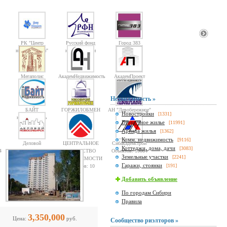
РК "Центр
Русский фонд
Город 383
недвижимости"
недвижимости
Мегаполис
АкадемНедвижимость
АкадемПроект
Недвижимость »
БАЙТ
ГОРЖИЛОБМЕН
АН "Левобережное"
Новостройки
[1331]
недвижимость
Вторичное жилье
[11991]
Аренда жилья
[1362]
Комм. недвижимость
[9116]
Деловой
ЦЕНТРАЛЬНОЕ
Сибакадемстрой
Коттеджи, дома, дачи
[3083]
4
Новосибирск
АГЕНТСТВО
Объектов: 10084
Земельные участки
[2241]
Объектов: 1362
НЕДВИЖИМОСТИ
Гаражи, стоянки
[191]
Объектов: 10
Добавить объявление
По городам Сибири
Правила
3,350,000
Цена:
руб.
Сообщество риэлторов »