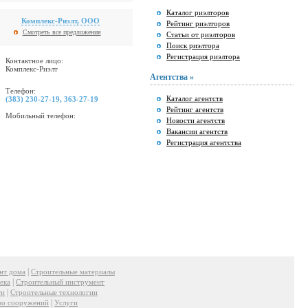
Каталог риэлторов
Комплекс-Риэлт, ООО
Рейтинг риэлторов
Смотреть все предложения
Статьи от риэлторов
Поиск риэлтора
Регистрация риэлтора
Контактное лицо:
Комплекс-Риэлт
Агентства »
Телефон:
Каталог агентств
(383) 230-27-19, 363-27-19
Рейтинг агентств
Мобильный телефон:
Новости агентств
Вакансии агентств
Регистрация агентства
|
нт дома
Строительные материалы
|
ека
Строительный инструмент
|
ти
Строительные технологии
|
во сооружений
Услуги