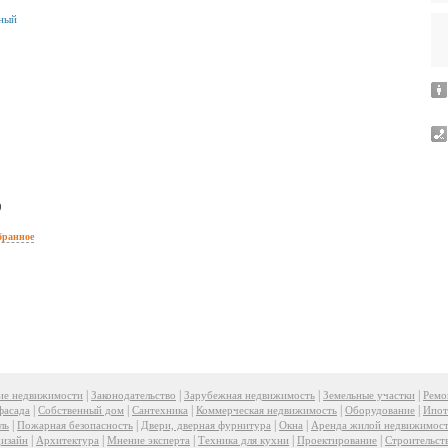
ьный
9
бранное
|
|
|
|
ие недвижимости
Законодательство
Зарубежная недвижимость
Земельные участки
Ремо
|
|
|
|
|
фасада
Собственный дом
Сантехника
Коммерческая недвижимость
Оборудование
Ипот
|
|
|
|
ль
Пожарная безопасность
Двери, дверная фурнитура
Окна
Аренда жилой недвижимос
|
|
|
|
|
изайн
Архитектура
Мнение эксперта
Техника для кухни
Проектирование
Строительст