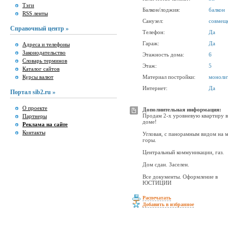
Тэги
Балкон/лоджия:
балкон
RSS ленты
Санузел:
совмещ
Справочный центр »
Телефон:
Да
Гараж:
Да
Адреса и телефоны
Законодательство
Этажность дома:
6
Словарь терминов
Этаж:
5
Каталог сайтов
Курсы валют
Материал постройки:
моноли
Интернет:
Да
Портал sib2.ru »
О проекте
Дополнительная информация:
Продам 2-х уровневую квартиру 
Партнеры
доме!
Реклама на сайте
Контакты
Угловая, с панорамным видом на 
горы.
Центральный коммуникации, газ.
Дом сдан. Заселен.
Все документы. Оформление в
ЮСТИЦИИ
Распечатать
Добавить в избранное