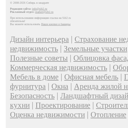
© 2008-2026 Сибирь в квадрате
Редакция сайта:
info@sib2.ru
Рекламный отдел:
market@sib2.ru
При использовании информации ссылка на Sib2.ru
обязательна!
Вы можете использовать
Наши кнопки и баннеры
|
Дизайн интерьера
Страхование н
|
недвижимость
Земельные участки
|
Полезные советы
Облицовка фаса
|
Коммерческая недвижимость
Обо
|
|
Мебель в доме
Офисная мебель
П
|
|
фурнитура
Окна
Аренда жилой 
|
Безопасность
Ландшафтный диза
|
|
кухни
Проектирование
Строител
|
Оценка недвижимости
Отопление