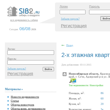
Логин
Пароль
Забыли пароль?
вся недвижимость сибири
Регистрация
06/08
Сегодня:
.
2026
Назад
Логин:
2-х этажная квар
Пароль:
Дата добавления: 03-11-2015
Забыли пароль?
Регистрация
Новосибирская область
, Красно
край, г. Сочи, Адлерский р-н
ул. Л
Тип недвижимости: Новостройки
Материалы »
2
Площадь, м
:
86
Новости недвижимости
2
Жилая, м
:
60
Статьи
2
Кухня, м
:
20
Обзоры новостроек
Обзоры комм. недвижимости
Количество комнат:
3к