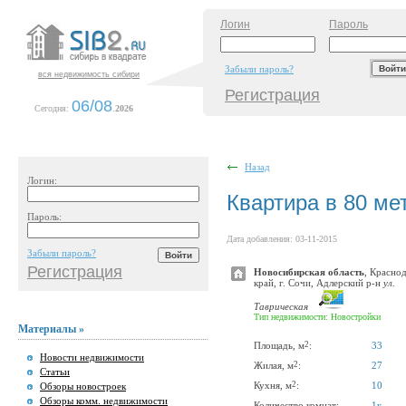
Логин
Пароль
Забыли пароль?
вся недвижимость сибири
Регистрация
06/08
Сегодня:
.
2026
Назад
Логин:
Квартира в 80 ме
Пароль:
Дата добавления: 03-11-2015
Забыли пароль?
Регистрация
Новосибирская область
, Красно
край, г. Сочи, Адлерский р-н
ул.
Таврическая
Тип недвижимости: Новостройки
Материалы »
2
Площадь, м
:
33
Новости недвижимости
2
Жилая, м
:
27
Статьи
2
Кухня, м
:
10
Обзоры новостроек
Обзоры комм. недвижимости
Количество комнат:
1к