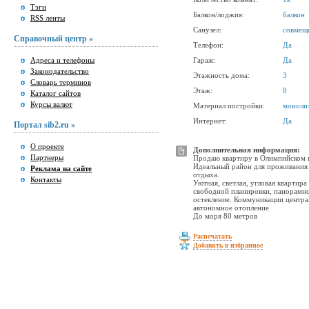
Тэги
Балкон/лоджия:
балкон
RSS ленты
Санузел:
совмещ
Справочный центр »
Телефон:
Да
Адреса и телефоны
Гараж:
Да
Законодательство
Этажность дома:
3
Словарь терминов
Этаж:
8
Каталог сайтов
Курсы валют
Материал постройки:
моноли
Интернет:
Да
Портал sib2.ru »
О проекте
Дополнительная информация:
Партнеры
Продаю квартиру в Олимпийском 
Идеальный район для проживания 
Реклама на сайте
отдыха.
Контакты
Уютная, светлая, угловая квартира
свободной планировки, панорамн
остекление. Коммуникации центра
автономное отопление
До моря 80 метров
Распечатать
Добавить в избранное