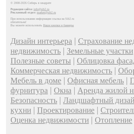
© 2008-2026 Сибирь в квадрате
Редакция сайта:
info@sib2.ru
Рекламный отдел:
market@sib2.ru
При использовании информации ссылка на Sib2.ru
обязательна!
Вы можете использовать
Наши кнопки и баннеры
|
Дизайн интерьера
Страхование н
|
недвижимость
Земельные участки
|
Полезные советы
Облицовка фаса
|
Коммерческая недвижимость
Обо
|
|
Мебель в доме
Офисная мебель
П
|
|
фурнитура
Окна
Аренда жилой 
|
Безопасность
Ландшафтный диза
|
|
кухни
Проектирование
Строител
|
Оценка недвижимости
Отопление