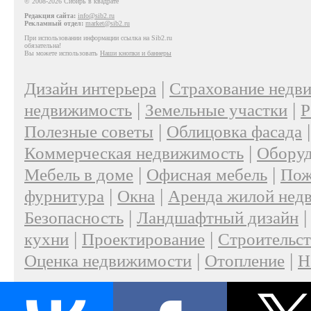
© 2008-2026 Сибирь в квадрате
Редакция сайта:
info@sib2.ru
Рекламный отдел:
market@sib2.ru
При использовании информации ссылка на Sib2.ru
обязательна!
Вы можете использовать
Наши кнопки и баннеры
|
Дизайн интерьера
Страхование недв
|
|
недвижимость
Земельные участки
Р
|
Полезные советы
Облицовка фасада
|
Коммерческая недвижимость
Оборуд
|
|
Мебель в доме
Офисная мебель
Пож
|
|
фурнитура
Окна
Аренда жилой нед
|
Безопасность
Ландшафтный дизайн
|
|
кухни
Проектирование
Строительс
|
|
Оценка недвижимости
Отопление
Н
|
О проекте