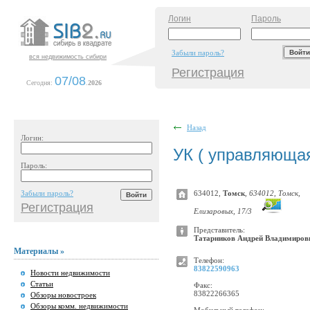
Логин
Пароль
Забыли пароль?
вся недвижимость сибири
Регистрация
07/08
Сегодня:
.
2026
Назад
Логин:
УК ( управляюща
Пароль:
Забыли пароль?
634012,
Томск
,
634012, Томск,
Регистрация
Елизаровых, 17/3
Представитель:
Татарников Андрей Владимиров
Материалы »
Телефон:
83822590963
Новости недвижимости
Статьи
Факс:
83822266365
Обзоры новостроек
Обзоры комм. недвижимости