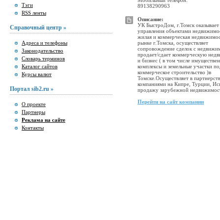
Мобильный телефон:
Тэги
89138290963
RSS ленты
Описание:
УК БыстроДом, г.Томск оказывает
Справочный центр »
управления объектами недвижимо
жилая и коммерческая недвижимос
Адреса и телефоны
рынке г.Томска, осуществляет
сопровождение сделок с недвижи
Законодательство
продает/сдает коммерческую нед
Словарь терминов
и бизнес ( в том числе имуществе
Каталог сайтов
комплексы и земельные участки п
коммерческое строительство )в
Курсы валют
Томске.Осуществляет в партнерств
компаниями на Кипре, Турции, Ис
Портал sib2.ru »
продажу зарубежной недвижимос
Перейти на сайт компании
О проекте
Партнеры
Реклама на сайте
Контакты